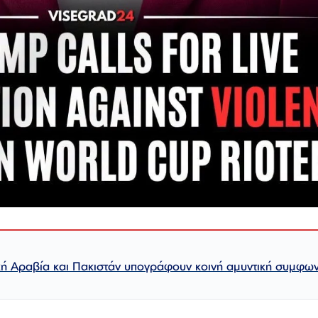
κή Αραβία και Πακιστάν υπογράφουν κοινή αμυντική συμφων