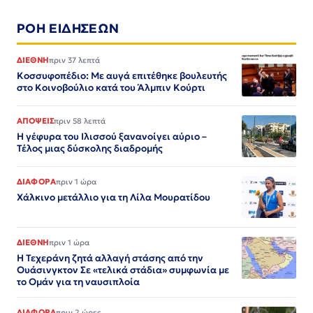
ΡΟΗ ΕΙΔΗΣΕΩΝ
ΔΙΕΘΝΗ
πριν 37 λεπτά
Κοσσυφοπέδιο: Με αυγά επιτέθηκε βουλευτής
στο Κοινοβούλιο κατά του Άλμπιν Κούρτι
ΑΠΟΨΕΙΣ
πριν 58 λεπτά
Η γέφυρα του Ιλισσού ξανανοίγει αύριο –
Τέλος μιας δύσκολης διαδρομής
ΔΙΑΦΟΡΑ
πριν 1 ώρα
Χάλκινο μετάλλιο για τη Λίλα Μουρατίδου
ΔΙΕΘΝΗ
πριν 1 ώρα
Η Τεχεράνη ζητά αλλαγή στάσης από την
Ουάσινγκτον Σε «τελικά στάδια» συμφωνία με
το Ομάν για τη ναυσιπλοία
ΔΙΑΦΟΡΑ
πριν 2 ώρες