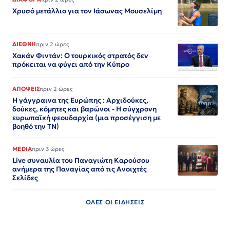
Χρυσό μετάλλιο για τον Iάσωνας Μουσελίμη
ΔΙΕΘΝΗ
πριν 2 ώρες
Χακάν Φιντάν: Ο τουρκικός στρατός δεν
πρόκειται να φύγει από την Κύπρο
ΑΠΟΨΕΙΣ
πριν 2 ώρες
Η γάγγραινα της Ευρώπης : Αρχιδούκες,
δούκες, κόμητες και βαρώνοι - Η σύγχρονη
ευρωπαϊκή φεουδαρχία (μια προσέγγιση με
βοηθό την ΤΝ)
MEDIA
πριν 3 ώρες
Live συναυλία του Παναγιώτη Καρούσου
ανήμερα της Παναγίας από τις Ανοιχτές
Σελίδες
ΟΛΕΣ ΟΙ ΕΙΔΗΣΕΙΣ