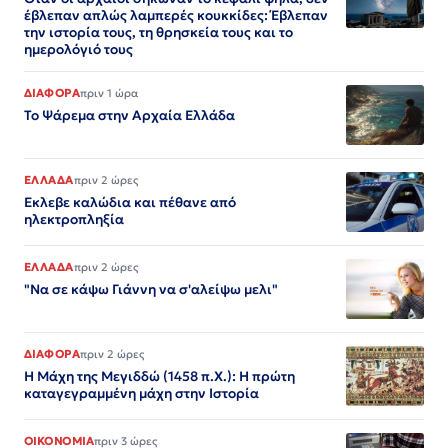
έβλεπαν απλώς λαμπερές κουκκίδες: Έβλεπαν
την ιστορία τους, τη θρησκεία τους και το
ημερολόγιό τους
ΔΙΑΦΟΡΑ
πριν 1 ώρα
Το Ψάρεμα στην Αρχαία Ελλάδα
ΕΛΛΑΔΑ
πριν 2 ώρες
Εκλεβε καλώδια και πέθανε από
ηλεκτροπληξία
ΕΛΛΑΔΑ
πριν 2 ώρες
"Να σε κάψω Γιάννη να σ'αλείψω μελι"
ΔΙΑΦΟΡΑ
πριν 2 ώρες
Η Μάχη της Μεγιδδώ (1458 π.Χ.): Η πρώτη
καταγεγραμμένη μάχη στην Ιστορία
ΟΙΚΟΝΟΜΙΑ
πριν 3 ώρες