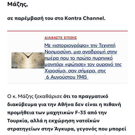
Μάζης,
σε παρέμβασή του στο Kontra Channel.
ΔΙΑΒΑΣΤΕ ΕΠΙΣΗΣ
Με «ιστοριογράφο» την Τεχνητή
Νοημοσύνη, μια αναδρομή στην
ημέρα που το πρώτο πυρηνικό
μανιτάρι «φώτισε» τον ουρανό της
Χιροσίμα, σαν σήμερα, στις
6 Αυγούστου 1945
Ο κ. Μάζης ξεκαθάρισε
ότι το πραγματικό
διακύβευμα για την Αθήνα δεν είναι η πιθανή
προμήθεια των μαχητικών F-35 από την
Τουρκία, αλλά η εκχώρηση νατοϊκών
στρατηγείων στην Άγκυρα, γεγονός που μπορεί