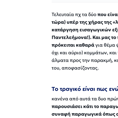
Τελευταία πχ τα δύο
που είνα
τώρα) υπέρ της χήρας της «
κατάργηση εισαγωγικών εξετ
Παντελεήμονα!). Και μας τ
πρόκειται καθαρά
για θέμα 
όχι και αύριο) κομμάτων, κα
άλματα προς την παρακμή, κα
του, αποφασίζοντας.
Το τραγικό είναι πως εν
κανένα από αυτά τα δυο πρ
παρουσιάσει κάτι το παραγωγ
συναφή παραγωγικά όπως αυ