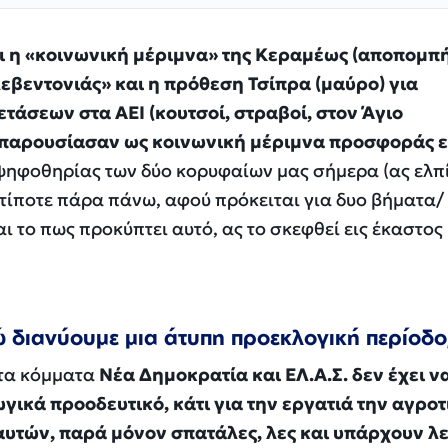
ι η «κοινωνική μέριμνα» της Κεραμέως (αποπομπ
λεβεντονιάς» και η πρόθεση Τσίπρα (μαύρο) για
άσεων στα ΑΕΙ (κουτσοί, στραβοί, στον Άγιο
ο παρουσίασαν ως κοινωνική μέριμνα προσφοράς 
ψηφοθηρίας των δύο κορυφαίων μας σήμερα (ας ελπ
ι τίποτε πάρα πάνω, αφού πρόκειται για δυο βήματα/
ι το πως προκύπτει αυτό, ας το σκεφθεί εις έκαστος
ώ διανύουμε μια άτυπη προεκλογική περίοδο
ώτα κόμματα
Νέα Δημοκρατία και ΕΛ.Α.Σ. δεν έχει ν
ικά προοδευτικό, κάτι για την εργατιά την αγροτι
τών, παρά μόνον σπατάλες, λες και υπάρχουν λε