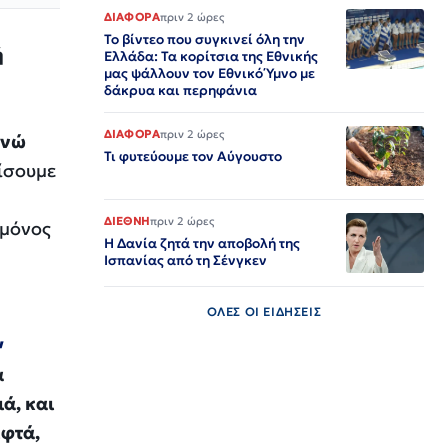
ΔΙΑΦΟΡΑ
πριν 2 ώρες
Το βίντεο που συγκινεί όλη την
ή
Ελλάδα: Τα κορίτσια της Εθνικής
μας ψάλλουν τον Εθνικό Ύμνο με
δάκρυα και περηφάνια
ΔΙΑΦΟΡΑ
πριν 2 ώρες
ενώ
Τι φυτεύουμε τον Αύγουστο
ίσουμε
ΔΙΕΘΝΗ
πριν 2 ώρες
 μόνος
Η Δανία ζητά την αποβολή της
Ισπανίας από τη Σένγκεν
ΟΛΕΣ ΟΙ ΕΙΔΗΣΕΙΣ
,
α
ά, και
φτά,