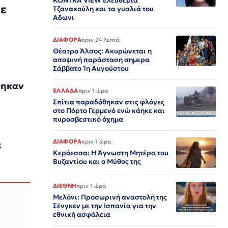
KONTRA VIEW Ελευθερία
με
Τζανακούλη και τα γυαλιά του
Αδωνι
ΔΙΑΦΟΡΑ
πριν 24 λεπτά
Θέατρο Άλσος: Ακυρώνεται η
αποψινή παράσταση σημερα
Σάββατο 1η Αυγούστου
θηκαν
ΕΛΛΑΔΑ
πριν 1 ώρα
Σπίτια παραδόθηκαν στις φλόγες
στο Πόρτο Γερμενό ενώ κάηκε και
πυροσβεστικό όχημα
ΔΙΑΦΟΡΑ
πριν 1 ώρα
α
Κερόεσσα: Η Άγνωστη Μητέρα του
Βυζαντίου και ο Μύθος της
ΔΙΕΘΝΗ
πριν 1 ώρα
Μελόνι: Προσωρινή αναστολή της
Σένγκεν με την Ισπανία για την
εθνική ασφάλεια