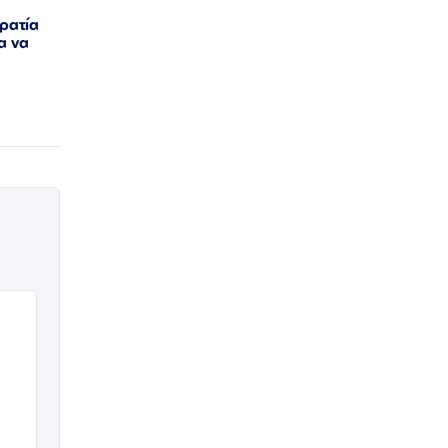
ρατία
α να