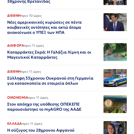
38χρονης Βρετανίδας
ΔΙΕΘΝΗ
πριν 10 ώρες
Νέες αμερικανικές κυρώσεις σε πέντε
κουβανικές οντότητες και οκτώ άτομα
ανακοίνωσε ο ΥΠΕΞ των ΗΠΑ
ΔΙΑΦΟΡΑ
πριν 11 ώρες
Καταρράκτες Σκρά: Η Γαλάζια Λίμνη και οι
Μαγευτικοί Καταρράκτες
ΔΙΕΘΝΗ
πριν 11 ώρες
Σύλληψη 33χρονου Ουκρανού στη Γερμανία
για κατασκοπεία σε εταιρεία όπλων
ΟΙΚΟΝΟΜΙΑ
πριν 11 ώρες
Στον απόηχο της υπόθεσης ΟΠΕΚΕΠΕ
παρουσιάστηκε το myAGRO της ΑΑΔΕ
ΕΛΛΑΔΑ
πριν 11 ώρες
Η σύζυγος του 28χρονου Αφγανού