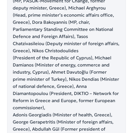
(MP, PASOK-Movement for Change, former
deputy minister, Greece), Michael Arghyrou
(Head, prime minister’s economic affairs office,
Greece), Dora Bakoyannis (MP, chair,
Parliamentary Standing Committee on National
Defence and Foreign Affairs), Tasos
Chatzivasileiou (Deputy minister of foreign affairs,
Greece), Nikos Christodoulides
(President of the Republic of Cyprus), Michael
Damianos (Minister of energy, commerce and
industry, Cyprus), Ahmet Davutoğlu (Former
prime minister of Turkey), Nikos Dendias (Minister
of national defence, Greece), Anna
Diamantopoulou (President, DIKTIO – Network for
Reform in Greece and Europe, former European
commissioner),
Adonis Georgiadis (Minister of health, Greece),
George Gerapetritis (Minister of foreign affairs,
Greece), Abdullah Gül (Former president of