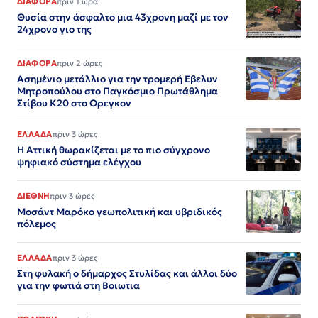
ΔΙΑΦΟΡΑ
πριν 1 ώρα
Θυσία στην άσφαλτο μια 43χρονη μαζί με τον
24χρονο γιο της
ΔΙΑΦΟΡΑ
πριν 2 ώρες
Ασημένιο μετάλλιο για την τρομερή Εβελυν
Μητροπούλου στο Παγκόσμιο Πρωτάθλημα
Στίβου Κ20 στο Ορεγκον
ΕΛΛΑΔΑ
πριν 3 ώρες
Η Αττική θωρακίζεται με το πιο σύγχρονο
ψηφιακό σύστημα ελέγχου
ΔΙΕΘΝΗ
πριν 3 ώρες
Μοσάντ Μαρόκο γεωπολιτική και υβριδικός
πόλεμος
ΕΛΛΑΔΑ
πριν 3 ώρες
Στη φυλακή ο δήμαρχος Στυλίδας και άλλοι δύο
για την φωτιά στη Βοιωτια