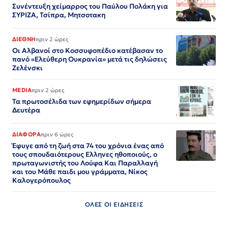
Συνέντευξη χείμαρρος του Παύλου Πολάκη για
ΣΥΡΙΖΑ, Τσίπρα, Μητσοτακη
ΔΙΕΘΝΗ
πριν 2 ώρες
Οι Αλβανοί στο Κοσσυφοπέδιο κατέβασαν το
πανό «Ελεύθερη Ουκρανία» μετά τις δηλώσεις
Ζελένσκι
MEDIA
πριν 2 ώρες
Τα πρωτοσέλιδα των εφημερίδων σήμερα
Δευτέρα
ΔΙΑΦΟΡΑ
πριν 6 ώρες
Έφυγε από τη ζωή στα 74 του χρόνια ένας από
τους σπουδαιότερους Ελληνες ηθοποιούς, ο
πρωταγωνιστής του Λούφα Και Παραλλαγή
και του Μάθε παιδι μου γράμματα, Νίκος
Καλογερόπουλος
ΟΛΕΣ ΟΙ ΕΙΔΗΣΕΙΣ