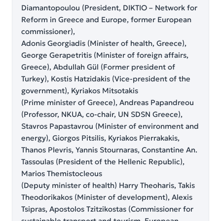
Diamantopoulou (President, DIKTIO – Network for
Reform in Greece and Europe, former European
commissioner),
Adonis Georgiadis (Minister of health, Greece),
George Gerapetritis (Minister of foreign affairs,
Greece), Abdullah Gül (Former president of
Turkey), Kostis Hatzidakis (Vice-president of the
government), Kyriakos Mitsotakis
(Prime minister of Greece), Andreas Papandreou
(Professor, NKUA, co-chair, UN SDSN Greece),
Stavros Papastavrou (Minister of environment and
energy), Giorgos Pitsilis, Kyriakos Pierrakakis,
Thanos Plevris, Yannis Stournaras, Constantine An.
Tassoulas (President of the Hellenic Republic),
Marios Themistocleous
(Deputy minister of health) Harry Theoharis, Takis
Theodorikakos (Minister of development), Alexis
Tsipras, Apostolos Tzitzikostas (Commissioner for
sustainable transport and tourism, European