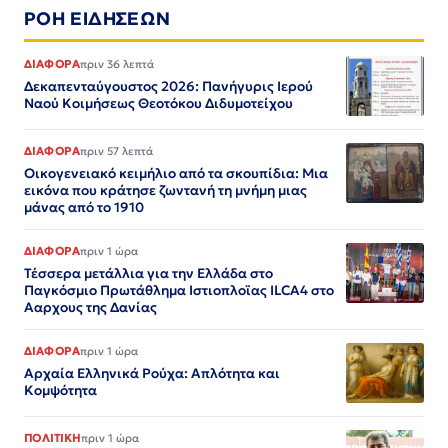
ΡΟΗ ΕΙΔΗΣΕΩΝ
ΔΙΑΦΟΡΑ
πριν 36 λεπτά
Δεκαπενταύγουστος 2026: Πανήγυρις Ιερού
Ναού Κοιμήσεως Θεοτόκου Διδυμοτείχου
ΔΙΑΦΟΡΑ
πριν 57 λεπτά
Οικογενειακό κειμήλιο από τα σκουπίδια: Μια
εικόνα που κράτησε ζωντανή τη μνήμη μιας
μάνας από το 1910
ΔΙΑΦΟΡΑ
πριν 1 ώρα
Τέσσερα μετάλλια για την Ελλάδα στο
Παγκόσμιο Πρωτάθλημα Ιστιοπλοϊας ILCA4 στο
Ααρχους της Δανίας
ΔΙΑΦΟΡΑ
πριν 1 ώρα
Αρχαία Ελληνικά Ρούχα: Απλότητα και
Κομψότητα
ΠΟΛΙΤΙΚΗ
πριν 1 ώρα