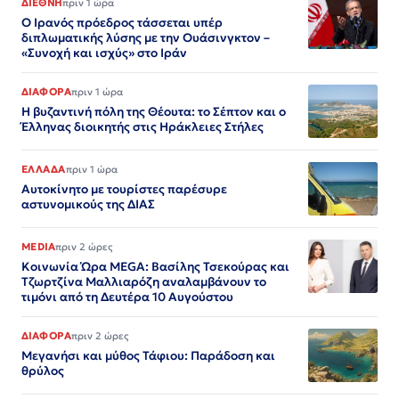
ΔΙΕΘΝΗ
πριν 1 ώρα
Ο Ιρανός πρόεδρος τάσσεται υπέρ
διπλωματικής λύσης με την Ουάσινγκτον –
«Συνοχή και ισχύς» στο Ιράν​​​​​​​​​​​​​​​​​​​​​​​​​​​​​​​​​​​​​​​​​​​​​​​​​​
ΔΙΑΦΟΡΑ
πριν 1 ώρα
Η βυζαντινή πόλη της Θέουτα: το Σέπτον και ο
Έλληνας διοικητής στις Ηράκλειες Στήλες
ΕΛΛΑΔΑ
πριν 1 ώρα
Αυτοκίνητο με τουρίστες παρέσυρε
αστυνομικούς της ΔΙΑΣ
MEDIA
πριν 2 ώρες
Κοινωνία Ώρα MEGA: Βασίλης Τσεκούρας και
Τζωρτζίνα Μαλλιαρόζη αναλαμβάνουν το
τιμόνι από τη Δευτέρα 10 Αυγούστου
ΔΙΑΦΟΡΑ
πριν 2 ώρες
Μεγανήσι και μύθος Τάφιου: Παράδοση και
θρύλος