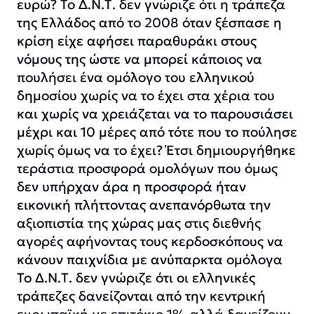
ευρώ? Το Δ.Ν.Τ. δεν γνώριζε ότι η τράπεζα
της Ελλάδος από το 2008 όταν ξέσπασε η
κρίση είχε αφήσει παραθυράκι στους
νόμους της ώστε να μπορεί κάποιος να
πουλήσει ένα ομόλογο του ελληνικού
δημοσίου χωρίς να το έχει στα χέρια του
και χωρίς να χρειάζεται να το παρουσιάσει
μέχρι και 10 μέρες από τότε που το πούλησε
χωρίς όμως να το έχει? Έτσι δημιουργήθηκε
τεράστια προσφορά ομολόγων που όμως
δεν υπήρχαν άρα η προσφορά ήταν
εικονική πλήττοντας ανεπανόρθωτα την
αξιοπιστία της χώρας μας στις διεθνής
αγορές αφήνοντας τους κερδοσκόπους να
κάνουν παιχνίδια με ανύπαρκτα ομόλογα
Το Δ.Ν.Τ. δεν γνώριζε ότι οι ελληνικές
τράπεζες δανείζονται από την κεντρική
ευρωπαϊκή με επιτόκιο 1% αλλά δανείζουν