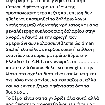
κυβέρνηση με το που βγήκε ο ομπάμα
τύπωσε άφθονο χρήμα μέσω της
ομοσπονδιακής τράπεζας και επειδή δεν
ήθελε να υποτιμηθεί το δολάριο λόγω
αυτής της μαζικής κοπής χρήματος και άρα
μεγαλύτερης κυκλοφορίας δολαρίου στην
αγορά, γι’αυτό με την αρωγή των
αμερικάνικων κολοσσών(βλέπε Goldman
Sachs) εξαπέλυσε κερδοσκοπική επίθεση
εναντίων του ευρώ με πρώτο θύμα την
Ελλάδα? Το Δ.Ν.Τ. δεν γνώριζε ότι ………….
παρακαλώ όποιος θέλει να συνεχίσει την
λίστα στα σχόλια διότι είναι ατελείωτη και
όχι μόνο έχω αρχίσει να κουράζομαι αλλά
και να εκνευρίζομαι αφάνταστα όσο τα
θυμάμαι…
Το θέμα είναι ότι τα γνώριζε όλα αυτά αλλά
μας άφησε να αργοπεθαίνουμε μόνοι μας