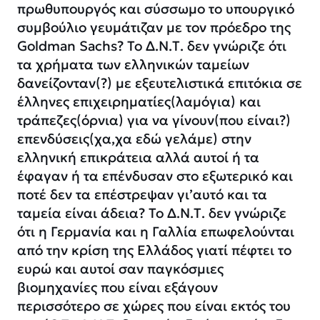
πρωθυπουργός και σύσσωμο το υπουργικό
συμβούλιο γευμάτιζαν με τον πρόεδρο της
Goldman Sachs? Το Δ.Ν.Τ. δεν γνώριζε ότι
τα χρήματα των ελληνικών ταμείων
δανείζονταν(?) με εξευτελιστικά επιτόκια σε
έλληνες επιχειρηματίες(λαμόγια) και
τράπεζες(όρνια) για να γίνουν(που είναι?)
επενδύσεις(χα,χα εδώ γελάμε) στην
ελληνική επικράτεια αλλά αυτοί ή τα
έφαγαν ή τα επένδυσαν στο εξωτερικό και
ποτέ δεν τα επέστρεψαν γι’αυτό και τα
ταμεία είναι άδεια? Το Δ.Ν.Τ. δεν γνώριζε
ότι η Γερμανία και η Γαλλία επωφελούνται
από την κρίση της Ελλάδος γιατί πέφτει το
ευρώ και αυτοί
σαν παγκόσμιες
βιομηχανίες που είναι εξάγουν
περισσότερο σε χώρες που είναι εκτός του