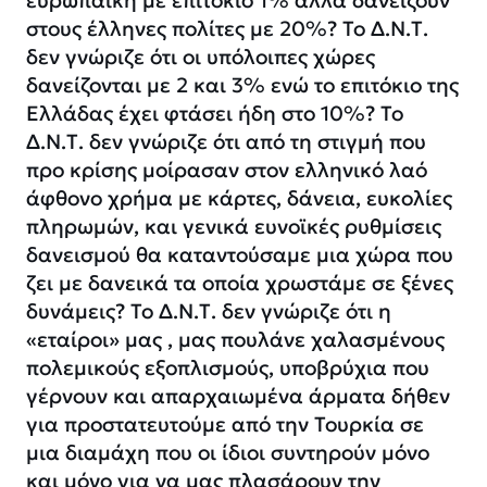
στους έλληνες πολίτες με 20%? Το Δ.Ν.Τ.
δεν γνώριζε ότι οι υπόλοιπες χώρες
δανείζονται με 2 και 3% ενώ το επιτόκιο της
Ελλάδας έχει φτάσει ήδη στο 10%? Το
Δ.Ν.Τ. δεν γνώριζε ότι από τη στιγμή που
προ κρίσης μοίρασαν στον ελληνικό λαό
άφθονο χρήμα με κάρτες, δάνεια, ευκολίες
πληρωμών, και γενικά ευνοϊκές ρυθμίσεις
δανεισμού θα καταντούσαμε μια χώρα που
ζει με δανεικά τα οποία χρωστάμε σε ξένες
δυνάμεις? Το Δ.Ν.Τ. δεν γνώριζε ότι η
«εταίροι» μας , μας πουλάνε χαλασμένους
πολεμικούς εξοπλισμούς, υποβρύχια που
γέρνουν και απαρχαιωμένα άρματα δήθεν
για προστατευτούμε από την Τουρκία σε
μια διαμάχη που οι ίδιοι συντηρούν μόνο
και μόνο για να μας πλασάρουν την