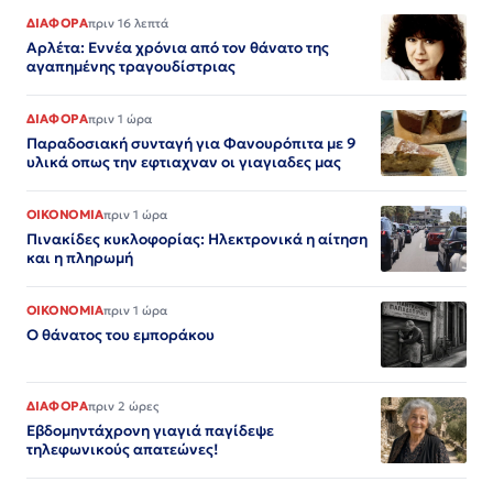
ΔΙΑΦΟΡΑ
πριν 16 λεπτά
Αρλέτα: Εννέα χρόνια από τον θάνατο της
αγαπημένης τραγουδίστριας
ΔΙΑΦΟΡΑ
πριν 1 ώρα
Παραδοσιακή συνταγή για Φανουρόπιτα με 9
υλικά οπως την εφτιαχναν οι γιαγιαδες μας
ΟΙΚΟΝΟΜΙΑ
πριν 1 ώρα
Πινακίδες κυκλοφορίας: Ηλεκτρονικά η αίτηση
και η πληρωμή
ΟΙΚΟΝΟΜΙΑ
πριν 1 ώρα
Ο θάνατος του εμποράκου
ΔΙΑΦΟΡΑ
πριν 2 ώρες
Εβδομηντάχρονη γιαγιά παγίδεψε
τηλεφωνικούς απατεώνες!