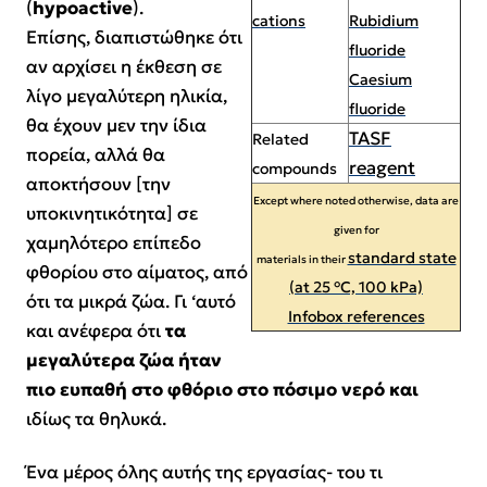
(
hypoactive
).
cations
Rubidium
Επίσης, διαπιστώθηκε ότι
fluoride
αν αρχίσει η έκθεση σε
Caesium
λίγο μεγαλύτερη ηλικία,
fluoride
θα έχουν μεν την ίδια
TASF
Related
πορεία, αλλά θα
reagent
compounds
αποκτήσουν [την
Except where noted otherwise, data are
υποκινητικότητα] σε
given for
χαμηλότερο επίπεδο
standard state
materials in their
φθορίου στο αίματος, από
(at 25 °C, 100 kPa)
ότι τα μικρά ζώα. Γι ‘αυτό
Infobox references
και ανέφερα ότι
τα
μεγαλύτερα ζώα ήταν
πιο ευπαθή στο φθόριο στο πόσιμο νερό και
ιδίως τα θηλυκά.
Ένα μέρος όλης αυτής της εργασίας-
του τι