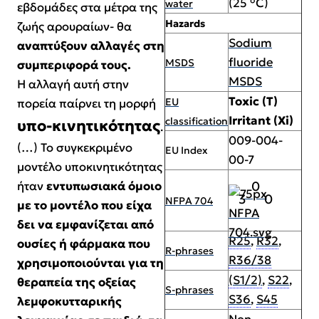
(25 °C)
water
εβδομάδες στα μέτρα της
Hazards
ζωής αρουραίων- θα
Sodium
αναπτύξουν αλλαγές στη
fluoride
MSDS
συμπεριφορά τους.
MSDS
Η αλλαγή αυτή στην
Toxic (T)
EU
πορεία παίρνει τη μορφή
Irritant (Xi)
classification
υπο-κινητικότητας
.
009-004-
(…) Το συγκεκριμένο
EU Index
00-7
μοντέλο υποκινητικότητας
0
ήταν
εντυπωσιακά όμοιο
3
0
NFPA 704
με το μοντέλο που είχα
δει να εμφανίζεται από
R25
,
R32
,
ουσίες ή φάρμακα που
R-phrases
R36/38
χρησιμοποιούνται για τη
(S1/2)
,
S22
,
θεραπεία της οξείας
S-phrases
S36
,
S45
λεμφοκυτταρικής