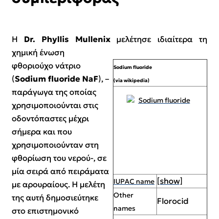
Η
Dr. Phyllis Mullenix
μελέτησε ιδιαίτερα τη
χημική ένωση
φθοριούχο νάτριο
Sodium fluoride
(
Sodium fluoride NaF
), –
(via wikipedia)
παράγωγα της οποίας
χρησιμοποιούνται στις
οδοντόπαστες μέχρι
σήμερα
και που
χρησιμοποιούνταν στη
φθορίωση του νερού-, σε
μία σειρά από πειράματα
[show]
IUPAC name
με αρουραίους.
Η μελέτη
Other
της αυτή δημοσιεύτηκε
Florocid
names
στο επιστημονικό