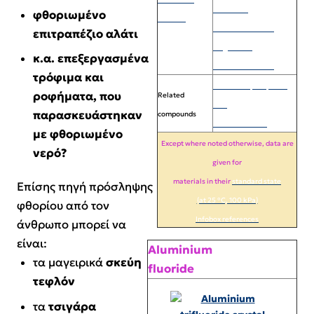
Potassium
φθοριωμένο
silicates
hexafluorosilicate
επιτραπέζιο αλάτι
Magnesium
κ.α. επεξεργασμένα
hexafluorosilicate
τρόφιμα και
Hexafluorophosphoric
ροφήματα, που
Related
acid
παρασκευάστηκαν
compounds
Fluoroboric acid
με φθοριωμένο
Except where noted otherwise, data are
νερό?
given for
materials in their
standard state
Επίσης πηγή πρόσληψης
(at 25 °C, 100 kPa)
φθορίου από τον
Infobox references
άνθρωπο μπορεί να
είναι:
Aluminium
τα μαγειρικά
σκεύη
fluoride
τεφλόν
τα
τσιγάρα