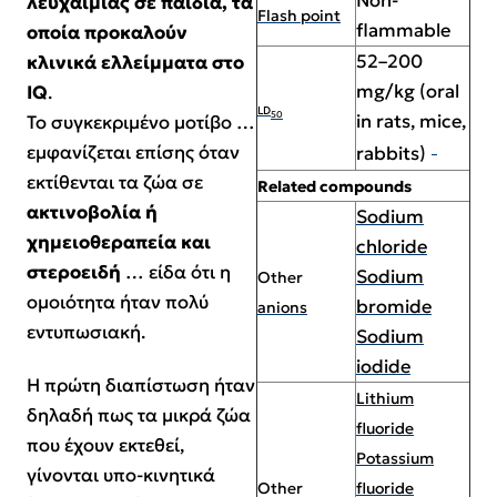
Non-
λευχαιμίας σε παιδιά, τα
Flash point
flammable
οποία προκαλούν
52–200
κλινικά
ελλείμματα στο
mg/kg (oral
I
Q
.
LD
50
in rats, mice,
Το συγκεκριμένο μοτίβο …
[1]
εμφανίζεται επίσης όταν
rabbits)
εκτίθενται τα ζώα σε
Related compounds
ακτινοβολία ή
Sodium
χημειοθεραπεία και
chloride
στεροειδή
… είδα ότι η
Sodium
Other
ομοιότητα ήταν πολύ
bromide
anions
εντυπωσιακή.
Sodium
iodide
Η πρώτη διαπίστωση ήταν
Lithium
δηλαδή πως τα μικρά ζώα
fluoride
που έχουν εκτεθεί,
Potassium
γίνονται υπο-κινητικά
Other
fluoride