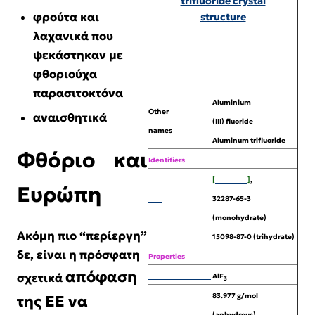
φρούτα και
λαχανικά που
ψεκάστηκαν με
φθοριούχα
παρασιτοκτόνα
Aluminium
Other
αναισθητικά
(III) fluoride
names
Aluminum trifluoride
Φθόριο και
Identifiers
[
7784-18-1
]
,
Ευρώπη
CAS
32287-65-3
number
(monohydrate)
Ακόμη πιο “περίεργη”
15098-87-0 (trihydrate)
δε,
είναι η πρόσφατη
Properties
απόφαση
σχετικά
Molecular formula
AlF
3
83.977 g/mol
της ΕΕ να
(anhydrous)