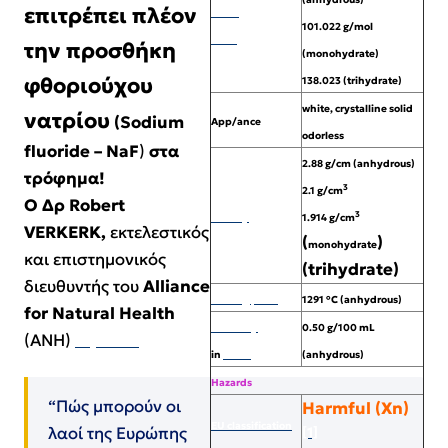
επιτρέπει πλέον
Molar
101.022 g/mol
mass
την προσθήκη
(monohydrate)
φθοριούχου
138.023 (trihydrate)
white, crystalline solid
νατρίου
(Sodium
App/ance
odorless
fluoride – NaF
)
στα
2.88 g/cm (anhydrous)
τρόφημα!
3
2.1 g/cm
Ο Δρ Robert
3
Density
1.914 g/cm
VERKERK,
εκτελεστικός
(
)
monohydrate
και επιστημονικός
(trihydrate)
διευθυντής του
Alliance
Melting point
1291 °C (anhydrous)
for Natural Health
Solubility
0.50 g/100 mL
(ANH)
δήλωσε,
in
water
(anhydrous)
Hazards
“Πώς μπορούν οι
Harmful (
Xn
)
EU classification
λαοί της Ευρώπης
[1]