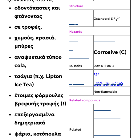
Structure
οδοντόπαστες και
Molecular
φτάνοντας
2−
Octahedral SiF
6
shape
σε τροφές,
Hazards
χυμούς, κρασιά,
MSDS
External MSDS
μπύρες
EU
Corrosive (C)
αναψυκτικά τύπου
classification
cola,
EU Index
009-011-00-5
R-phrases
R34
τσάγια (π.χ. Lipton
S-phrases
(S1/2)
,
S26
,
S27
,
S45
Ice Tea)
Flash point
Non-flammable
έτοιμες φόρμουλες
Related compounds
βρεφικής τροφής (!)
Ammonium
επεξεργασμένα
hexafluorosilicate
δημητριακά
Sodium
Related
ψάρια, κοτόπουλα
hexafluorosilicate
hexafluoro