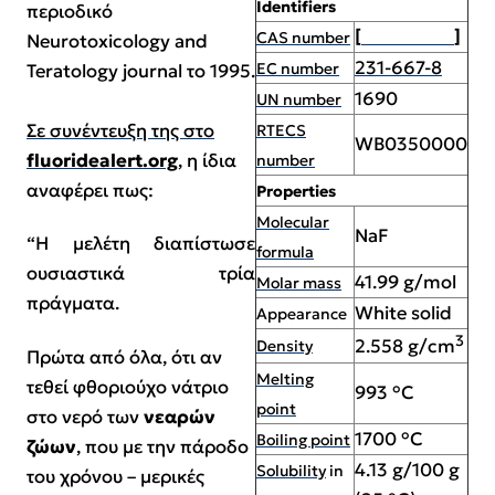
Identifiers
περιοδικό
[
7681-49-4
]
CAS number
Neurotoxicology and
231-667-8
EC number
Teratology
journal το 1995.
1690
UN number
Σε συνέντευξη της στο
RTECS
WB0350000
fluoridealert.org
, η ίδια
number
αναφέρει πως:
Properties
Molecular
NaF
“Η μελέτη διαπίστωσε
formula
ουσιαστικά τρία
41.99 g/mol
Molar mass
πράγματα.
White solid
Appearance
3
2.558 g/cm
Density
Πρώτα από όλα, ότι αν
Melting
τεθεί φθοριούχο νάτριο
993 °C
point
στο νερό των
νεαρών
1700 °C
Boiling point
ζώων
, που με την πάροδο
4.13 g/100 g
Solubility
in
του χρόνου – μερικές