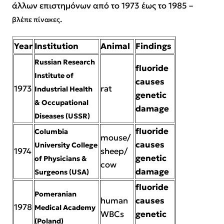
άλλων επιστημόνων από το 1973 έως το 1985 –
.
βλέπε πίνακες
Year
Institution
Animal
Findings
Russian Research
fluoride
Institute of
causes
1973
rat
Industrial Health
genetic
& Occupational
damage
Diseases (USSR)
fluoride
Columbia
mouse/
causes
University College
1974
sheep/
genetic
of Physicians &
cow
damage
Surgeons (USA)
fluoride
Pomeranian
human
causes
1978
Medical Academy
WBCs
genetic
(Poland)