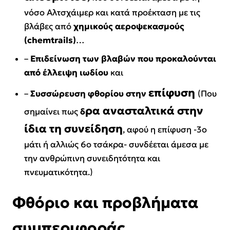
νόσο Αλτσχάιμερ και κατά προέκταση με τις
βλάβες από
χημικούς αεροψεκασμούς
(chemtrails)
…
–
Επιδείνωση των βλαβών που προκαλούνται
από έλλειψη ιωδίου
και
επίφυση
–
Συσσώρευση φθορίου στην
(Που
ρα ανασταλτικά στην
σημαίνει πως
δ
ίδια τη συνείδηση
, αφού η επίφυση
-3ο
μάτι ή αλλιώς 6ο τσάκρα-
συνδέεται άμεσα με
την ανθρώπινη συνειδητότητα και
πνευματικότητα.)
Φθόριο και προβλήματα
συμπεριφοράς