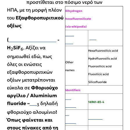
προστίθεται στο πόσιμο νερό των
ΗΠΑ, με τη μορφή πλέον
Dihydrogen
του
Εξαφθοροπυριτικού
hexafluorosilicate
οξέως
(via wikipedia)
IUPAC
[show]
(
hexafluorosilicic acid
-
name
H
SiF
. Αξίζει να
2
6
Hexafluorosilicic acid
σημειωθεί εδώ, πως
Hydrofluorosilic acid
Other
όλες οι ενώσεις
Fluorosilicic acid
names
εξαφθοροπυριτικών
Fluosilicic acid
οξέων
μετατρέπονται
Silicofluoride
εύκολα σε
Φθοριούχο
Identifiers
αργίλιο /
Aluminium
CAS
16961-83-4
fluoride –
Al
F
δηλαδή
3
number
φθοριούχο αλουμίνιο
!
EC
241-034-8
Όπως φαίνεται και
number
στους πίνακες από τη