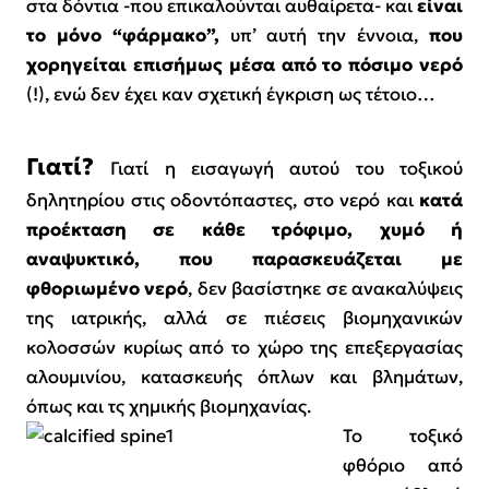
στα δόντια -που επικαλούνται αυθαίρετα- και
είναι
το μόνο “φάρμακο”,
υπ’ αυτή την έννοια,
που
χορηγείται επισήμως
μέσα από το πόσιμο νερό
(!), ενώ δεν έχει καν σχετική έγκριση ως τέτοιο…
Γιατί?
Γιατί η εισαγωγή αυτού του τοξικού
δηλητηρίου στις οδοντόπαστες, στο νερό και
κατά
προέκτασ
η σε
κάθε τρόφιμο, χυμό ή
αναψυκτικό, που παρασκευάζεται με
φθοριωμένο νερό
, δεν βασίστηκε σε ανακαλύψεις
της ιατρικής, αλλά σε πιέσεις βιομηχανικών
κολοσσών κυρίως από το χώρο της επεξεργασίας
αλουμινίου, κατασκευής όπλων και βλημάτων,
όπως και τς χημικής βιομηχανίας.
Το τοξικό
φθόριο από