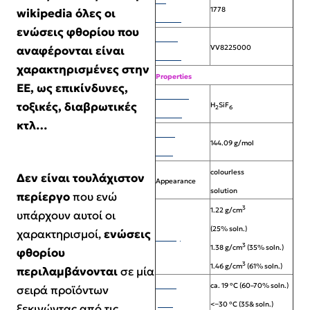
UN
1778
wikipedia όλες οι
number
ενώσεις φθορίου που
RTECS
VV8225000
αναφέρονται είναι
number
χαρακτηρισμένες στην
Properties
ΕΕ, ως επικίνδυνες,
Molecular
τοξικές, διαβρωτικές
H
SiF
2
6
formula
κτλ…
Molar
144.09 g/mol
mass
colourless
Δεν είναι τουλάχιστον
Appearance
solution
περίεργο
που ενώ
3
1.22 g/cm
υπάρχουν αυτοί οι
(25% soln.)
χαρακτηρισμοί,
ενώσεις
Density
3
1.38 g/cm
(35% soln.)
φθορίου
3
1.46 g/cm
(61% soln.)
περιλαμβάνονται
σε μία
Melting
ca. 19 °C (60–70% soln.)
σειρά προϊόντων
point
<−30 °C (35& soln.)
ξεκινώντας από τις