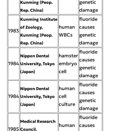
genetic
Kunming (Peop.
damage
Rep. China)
fluoride
Kunming Institute
human
causes
of Zoology,
1983
WBCs
genetic
Kunming (Peop.
damage
Rep. China)
fluoride
hamster
Nippon Dental
causes
1984
embryo
University, Tokyo
genetic
cell
(Japan)
damage
fluoride
human
Nippon Dental
causes
1984
cell
University, Tokyo
genetic
culture
(Japan)
damage
fluoride
Medical Research
human
causes
1985
Council,