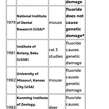
damage
fluoride
does not
National Institute
1979
mouse
cause
of Dental
genetic
Research (USA)*
damage*
fluoride
Institute of
rat 3
causes
1981
Botany, Baku
studies
genetic
(USSR)
damage
fluoride
University of
causes
1982
mouse
Missouri, Kansas
genetic
City (USA)
damage
fluoride
Kunming Institute
causes
of Zoology,
1983
deer