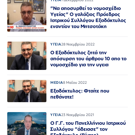
"Να αποσυρθεί το νομοσχέδιο
Υγείας" Ο γαλάζιος Πρόεδρος
Ιατρικού Συλλόγου Εξαδάκτυλος
εναντίον του Μητσοτάκη
ΥΓΕΙΑ
28 Νοεμβρίου 2022
Ο Εξαδάκτυλος ζητά την
απόσυρση του άρθρου 10 απο το
νομοσχέδιο για την υγεια
MEDIA
8 Μαΐου 2022
Εξαδάκτυλος: Φταίτε που
πεθάνατε!
ΥΓΕΙΑ
23 Νοεμβρίου 2021
Ο Γ.Γ. του Πανελλήνιου Ιατρικού
Συλλόγου "άδειασε" τον