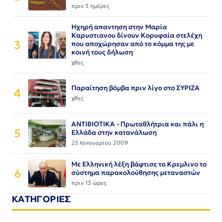
πριν 3 ημέρες
Ηχηρή απαντηση στην Μαρία
Καρυστιανου δίνουν Κορυφαία στελέχη
3
που αποχώρησαν από το κόμμα της με
κοινή τους δήλωση
χθες
Παραίτηση βόμβα πριν λίγο στο ΣΥΡΙΖΑ
4
χθες
ΑΝΤΙΒΙΟΤΙΚΑ - Πρωταθλήτρια και πάλι η
5
Ελλάδα στην κατανάλωση
25 Ιανουαρίου 2009
Με Ελληνική λέξη βάφτισε το Κρεμλινο το
6
σύστημα παρακολούθησης μεταναστών
πριν 13 ώρες
ΚΑΤΗΓΟΡΙΕΣ