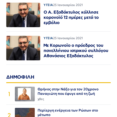
ΥΓΕΙΑ
25 Ιανουαρίου 2021
Ο Α. Εξαδάκτυλος κόλλησε
κορονοϊό 12 ημέρες μετά το
εμβόλιο
ΥΓΕΙΑ
25 Ιανουαρίου 2021
Με Κορωνοϊο ο πρόεδρος του
πανελλήνιου ιατρικού συλλόγου
Αθανάσιος Εξαδάκτυλος
ΔΗΜΟΦΙΛΗ
Θρήνος στην Νάξο για τον 20χρονο
1
Παναγιώτη που έφυγε από τη ζωή
χθες
Περίεργη ενέργεια των Ρώσων στο
2
μέτωπο