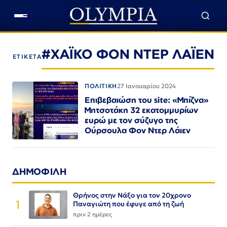
#ΧΑΪΚΟ ΦΟΝ ΝΤΕΡ ΛΑΪΕΝ
ΕΤΙΚΕΤΑ
ΠΟΛΙΤΙΚΗ
27 Ιανουαρίου 2024
Επιβεβαιώση του site: «Μπίζνα»
Μητσοτάκη 32 εκατομμυρίων
ευρώ με τον σύζυγο της
Ούρσουλα Φον Ντερ Λάιεν
ΔΗΜΟΦΙΛΗ
Θρήνος στην Νάξο για τον 20χρονο
1
Παναγιώτη που έφυγε από τη ζωή
πριν 2 ημέρες