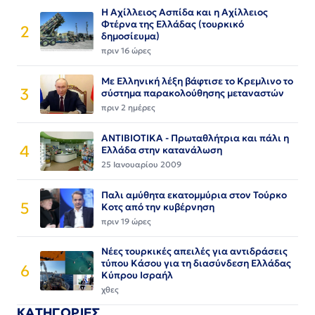
Η Αχίλλειος Ασπίδα και η Αχίλλειος
Φτέρνα της Ελλάδας (τουρκικό
2
δημοσίευμα)
πριν 16 ώρες
Με Ελληνική λέξη βάφτισε το Κρεμλινο το
3
σύστημα παρακολούθησης μεταναστών
πριν 2 ημέρες
ΑΝΤΙΒΙΟΤΙΚΑ - Πρωταθλήτρια και πάλι η
4
Ελλάδα στην κατανάλωση
25 Ιανουαρίου 2009
Παλι αμύθητα εκατομμύρια στον Τούρκο
5
Κοτς από την κυβέρνηση
πριν 19 ώρες
Νέες τουρκικές απειλές για αντιδράσεις
τύπου Κάσου για τη διασύνδεση Ελλάδας
6
Κύπρου Ισραήλ
χθες
ΚΑΤΗΓΟΡΙΕΣ