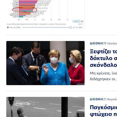
ΔΙΕΘΝΗ
19 Ιανου
Ξεφτίζει 
δάκτυλο σ
σκάνδαλο 
Μη κρίνετε, ί
διδάχτηκαν οι
ΔΙΕΘΝΗ
21 Αυγού
Παγκόσμια
φτώχεια π