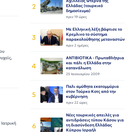
Αχίλλειος Φτέρνα της
2
Ελλάδας (τουρκικό
δημοσίευμα)
πριν 19 ώρες
Με Ελληνική λέξη βάφτισε το
Κρεμλινο το σύστημα
3
παρακολούθησης μεταναστών
πριν 2 ημέρες
ου
υχείς,
ΑΝΤΙΒΙΟΤΙΚΑ - Πρωταθλήτρια
και πάλι η Ελλάδα στην
4
κατανάλωση
25 Ιανουαρίου 2009
Παλι αμύθητα εκατομμύρια
στον Τούρκο Κοτς από την
5
κυβέρνηση
πριν 22 ώρες
Νέες τουρκικές απειλές για
αντιδράσεις τύπου Κάσου για
 Ιατρική
6
τη διασύνδεση Ελλάδας
Κύπρου Ισραήλ