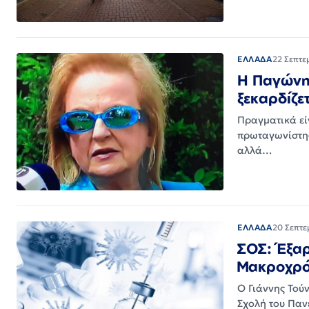
ΕΛΛΑΔΑ
22 Σεπτε
Η Παγώνη 
ξεκαρδίζε
Πραγματικά εί
πρωταγωνίστησ
αλλά…
ΕΛΛΑΔΑ
20 Σεπτε
ΣΟΣ: Έξαρ
Μακροχρόν
Ο Γιάννης Τούν
Σχολή του Παν