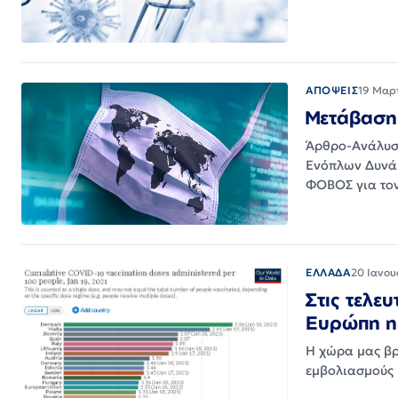
ΑΠΟΨΕΙΣ
19 Μαρ
Μετάβαση 
Άρθρο-Ανάλυση
Ενόπλων Δυνάμ
ΦΟΒΟΣ για τον
ΕΛΛΑΔΑ
20 Ιανου
Στις τελε
Ευρώπη η 
Η χώρα μας βρ
εμβολιασμούς 