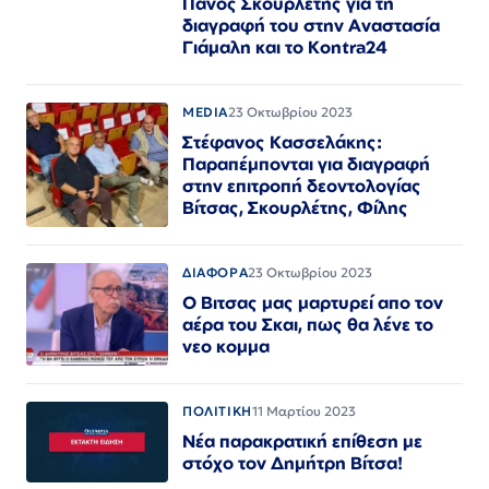
Πάνος Σκουρλέτης για τη
διαγραφή του στην Αναστασία
Γιάμαλη και το Kontra24
MEDIA
23 Οκτωβρίου 2023
Στέφανος Κασσελάκης:
Παραπέμπονται για διαγραφή
στην επιτροπή δεοντολογίας
Βίτσας, Σκουρλέτης, Φίλης
ΔΙΑΦΟΡΑ
23 Οκτωβρίου 2023
Ο Βιτσας μας μαρτυρεί απο τον
αέρα του Σκαι, πως θα λένε το
νεο κομμα
ΠΟΛΙΤΙΚΗ
11 Μαρτίου 2023
Νέα παρακρατική επίθεση με
στόχο τον Δημήτρη Βίτσα!