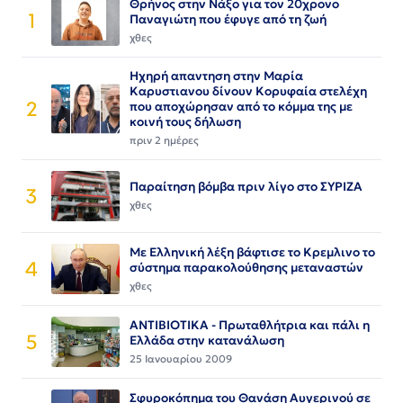
Θρήνος στην Νάξο για τον 20χρονο
1
Παναγιώτη που έφυγε από τη ζωή
χθες
Ηχηρή απαντηση στην Μαρία
Καρυστιανου δίνουν Κορυφαία στελέχη
2
που αποχώρησαν από το κόμμα της με
κοινή τους δήλωση
πριν 2 ημέρες
Παραίτηση βόμβα πριν λίγο στο ΣΥΡΙΖΑ
3
χθες
Με Ελληνική λέξη βάφτισε το Κρεμλινο το
4
σύστημα παρακολούθησης μεταναστών
χθες
ΑΝΤΙΒΙΟΤΙΚΑ - Πρωταθλήτρια και πάλι η
5
Ελλάδα στην κατανάλωση
25 Ιανουαρίου 2009
Σφυροκόπημα του Θανάση Αυγερινού σε