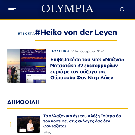
#Heiko von der Leyen
ΕΤΙΚΕΤΑ
ΠΟΛΙΤΙΚΗ
27 Ιανουαρίου 2024
Επιβεβαιώση του site: «Μπίζνα»
Μητσοτάκη 32 εκατομμυρίων
ευρώ με τον σύζυγο της
Ούρσουλα Φον Ντερ Λάιεν
ΔΗΜΟΦΙΛΗ
Το αλλαζονικό όχι του Αλέξη Τσίπρα θα
του κοστίσει στις εκλογές όσο δεν
1
φαντάζεται
χθες