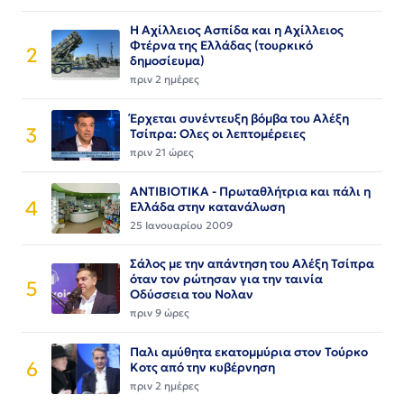
Η Αχίλλειος Ασπίδα και η Αχίλλειος
Φτέρνα της Ελλάδας (τουρκικό
2
δημοσίευμα)
πριν 2 ημέρες
Έρχεται συνέντευξη βόμβα του Αλέξη
3
Τσίπρα: Ολες οι λεπτομέρειες
πριν 21 ώρες
ΑΝΤΙΒΙΟΤΙΚΑ - Πρωταθλήτρια και πάλι η
4
Ελλάδα στην κατανάλωση
25 Ιανουαρίου 2009
Σάλος με την απάντηση του Αλέξη Τσίπρα
όταν τον ρώτησαν για την ταινία
5
Οδύσσεια του Νολαν
πριν 9 ώρες
Παλι αμύθητα εκατομμύρια στον Τούρκο
6
Κοτς από την κυβέρνηση
πριν 2 ημέρες