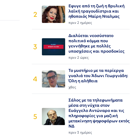
Εφυγε από τη ζωή η θρυλική
λαϊκή τραγουδίστρια και
2
ηθοποιός Μαίρη Νταλμας
πριν 2 ημέρες
Διαλύεται νεοσύστατο
πολιτικό κόμμα που
3
γεννήθηκε με πολλές
υποσχέσεις και προσδοκίες
πριν 2 ώρες
Το μυστήριο με τα περίεργα
γυαλιά του Άδωνι Γεωργιάδη:
4
Όλη η αλήθεια
χθες
Σάλος με τα τηλεφωνήματα
μέσα στη νύχτα στον
Ευάγγελο Αντώναρο και τις
5
πληροφορίες για μαζική
μετακίνηση ψηφοφόρων εκτός
ΝΔ
πριν 3 ημέρες