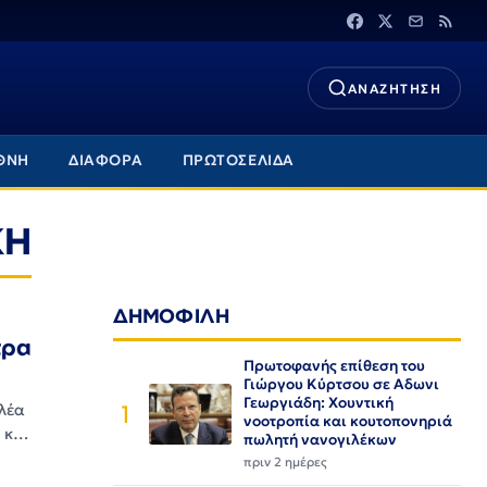
ΑΝΑΖΗΤΗΣΗ
ΘΝΗ
ΔΙΑΦΟΡΑ
ΠΡΩΤΟΣΕΛΙΔΑ
ΚΗ
ΔΗΜΟΦΙΛΗ
τρα
Πρωτοφανής επίθεση του
Γιώργου Κύρτσου σε Αδωνι
Γεωργιάδη: Χουντική
1
λλέα
νοοτροπία και κουτοπονηριά
Η κ…
πωλητή νανογιλέκων
πριν 2 ημέρες