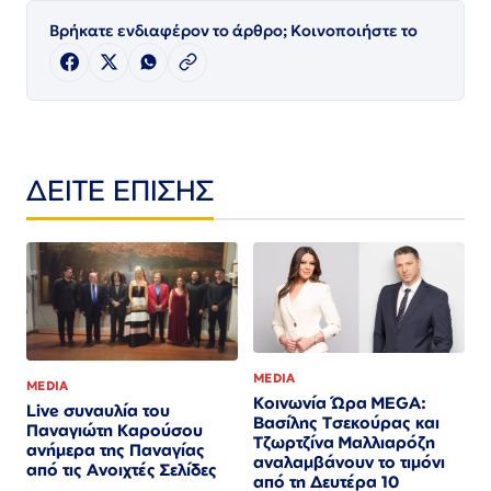
Βρήκατε ενδιαφέρον το άρθρο; Κοινοποιήστε το
ΔΕΙΤΕ ΕΠΙΣΗΣ
MEDIA
MEDIA
Κοινωνία Ώρα MEGA:
Live συναυλία του
Βασίλης Τσεκούρας και
Παναγιώτη Καρούσου
Τζωρτζίνα Μαλλιαρόζη
ανήμερα της Παναγίας
αναλαμβάνουν το τιμόνι
από τις Ανοιχτές Σελίδες
από τη Δευτέρα 10