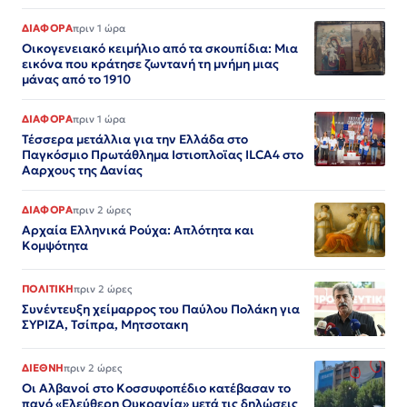
ΔΙΑΦΟΡΑ
πριν 1 ώρα
Οικογενειακό κειμήλιο από τα σκουπίδια: Μια
εικόνα που κράτησε ζωντανή τη μνήμη μιας
μάνας από το 1910
ΔΙΑΦΟΡΑ
πριν 1 ώρα
Τέσσερα μετάλλια για την Ελλάδα στο
Παγκόσμιο Πρωτάθλημα Ιστιοπλοϊας ILCA4 στο
Ααρχους της Δανίας
ΔΙΑΦΟΡΑ
πριν 2 ώρες
Αρχαία Ελληνικά Ρούχα: Απλότητα και
Κομψότητα
ΠΟΛΙΤΙΚΗ
πριν 2 ώρες
Συνέντευξη χείμαρρος του Παύλου Πολάκη για
ΣΥΡΙΖΑ, Τσίπρα, Μητσοτακη
ΔΙΕΘΝΗ
πριν 2 ώρες
Οι Αλβανοί στο Κοσσυφοπέδιο κατέβασαν το
πανό «Ελεύθερη Ουκρανία» μετά τις δηλώσεις