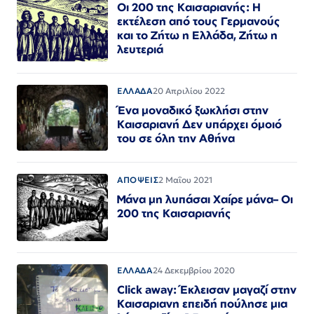
Οι 200 της Καισαριανής: Η
εκτέλεση από τους Γερμανούς
και το Ζήτω η Ελλάδα, Ζήτω η
λευτεριά
ΕΛΛΑΔΑ
20 Απριλίου 2022
Ένα μοναδικό ξωκλήσι στην
Καισαριανή Δεν υπάρχει όμοιό
του σε όλη την Αθήνα
ΑΠΟΨΕΙΣ
2 Μαΐου 2021
Μάνα μη λυπάσαι Χαίρε μάνα– Οι
200 της Καισαριανής
ΕΛΛΑΔΑ
24 Δεκεμβρίου 2020
Click away: Έκλεισαν μαγαζί στην
Καισαριανη επειδή πούλησε μια