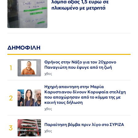
λάμπα αξίας 1,5 ευρώ σε
ηλικιωμένο με μετρητά
ΔΗΜΟΦΙΛΗ
Θρήνος στην Νάξο για τον 20χρονο
1
Παναγιώτη που έφυγε από τη ζωή
χθες
Ηχηρή απαντηση στην Μαρία
Καρυστιανου δίνουν Κορυφαία στελέχη
2
που αποχώρησαν από το κόμμα της με
κοινή τους δήλωση
χθες
Παραίτηση βόμβα πριν λίγο στο ΣΥΡΙΖΑ
3
χθες