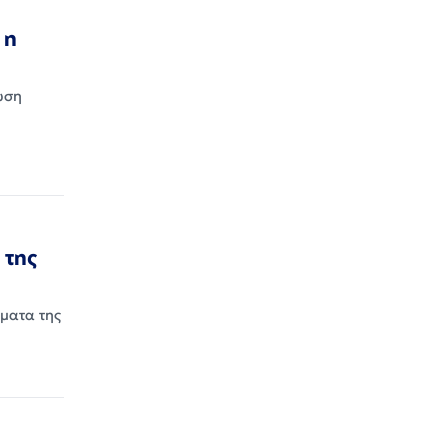
 η
ωση
 της
ματα της