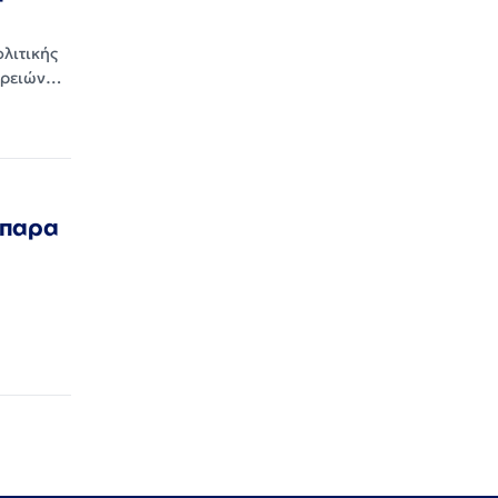
λιτικής
φερειών…
μπαρα