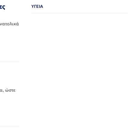
ες
ΥΓΕΙΑ
ανατολικά
α, ώστε