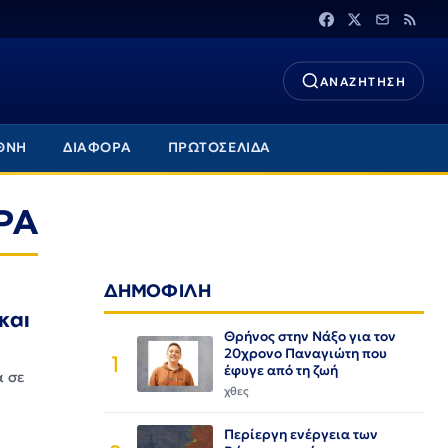
ΑΝΑΖΗΤΗΣΗ
ΘΝΗ
ΔΙΑΦΟΡΑ
ΠΡΩΤΟΣΕΛΙΔΑ
ΡΑ
ΔΗΜΟΦΙΛΗ
και
Θρήνος στην Νάξο για τον
20χρονο Παναγιώτη που
1
έφυγε από τη ζωή
α σε
χθες
Περίεργη ενέργεια των