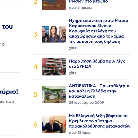
2
Ρώσων στο μέτωπο
πριν 3 ημέρες
Ηχηρή απαντηση στην Μαρία
 του
Καρυστιανου δίνουν
Κορυφαία στελέχη που
3
αποχώρησαν από το κόμμα
της με κοινή τους δήλωση
ς ο
χθες
Παραίτηση βόμβα πριν λίγο
4
στο ΣΥΡΙΖΑ
χθες
ΑΝΤΙΒΙΟΤΙΚΑ - Πρωταθλήτρια
αύριο!
και πάλι η Ελλάδα στην
5
κατανάλωση
ων που
25 Ιανουαρίου 2009
Με Ελληνική λέξη βάφτισε το
Κρεμλινο το σύστημα
6
παρακολούθησης μεταναστών
πριν 15 ώρες