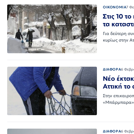
ΟΙΚΟΝΟΜΙΑ
7 Φ
Στις 10 το
τα καταστ
Για δεύτερη σ
κυρίως στην Α
ΔΙΑΦΟΡΑ
6 Φεβρ
Νέο έκτακ
Αττική το
Στην επικαιροπ
«Μπάρμπαρα» η
ΔΙΑΦΟΡΑ
6 Φεβρ