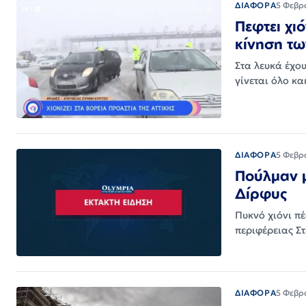
ΔΙΑΦΟΡΑ
5 Φεβρ
Πεφτει χι
κίνηση τ
Στα λευκά έχο
γίνεται όλο κ
ΔΙΑΦΟΡΑ
5 Φεβρ
Πούλμαν μ
Δίρφυς
Πυκνό χιόνι π
περιφέρειας Σ
ΔΙΑΦΟΡΑ
5 Φεβρ