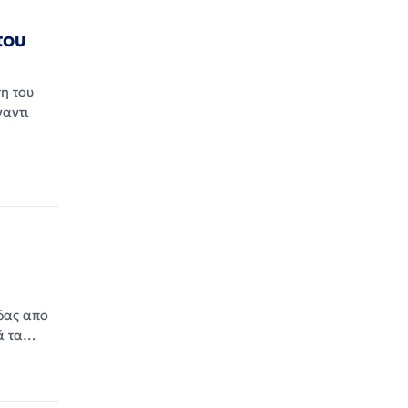
του
η του
ναντι
δας απο
τά τα…