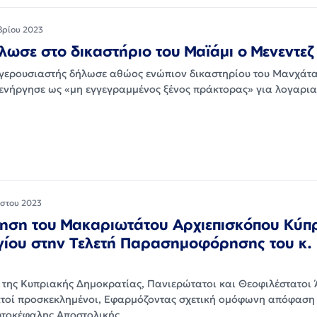
βρίου 2023
ωσε στο δικαστήριο του Μαϊάμι ο Μενεντεζ
γερουσιαστής δήλωσε αθώος ενώπιον δικαστηρίου του Μανχάτα
 ενήργησε ως «μη εγγεγραμμένος ξένος πράκτορας» για λογαρια
στου 2023
ση του Μακαριωτάτου Αρχιεπισκόπου Κύπ
γίου στην Τελετή Παρασημοφόρησης του κ. 
 της Κυπριακής Δημοκρατίας, Πανιερώτατοι και Θεοφιλέστατοι 
κτοί προσκεκλημένοι, Εφαρμόζοντας σχετική ομόφωνη απόφαση 
υτοκέφαλης Αποστολικής…