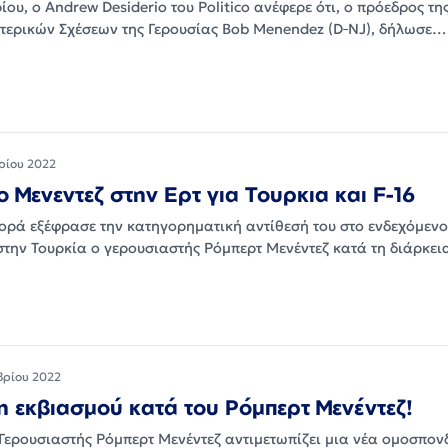
ίου, ο Andrew Desiderio του Politico ανέφερε ότι, ο πρόεδρος τη
τερικών Σχέσεων της Γερουσίας Bob Menendez (D‑NJ), δήλωσε…
ρίου 2022
 Μενεντεζ στην Ερτ για Τουρκια και F-16
φορά εξέφρασε την κατηγορηματική αντίθεσή του στο ενδεχόμενο
στην Τουρκία ο γερουσιαστής Ρόμπερτ Μενέντεζ κατά τη διάρκε
βρίου 2022
η εκβιασμού κατά του Ρόμπερτ Μενέντεζ!
Γερουσιαστής Ρόμπερτ Μενέντεζ αντιμετωπίζει μια νέα ομοσπον