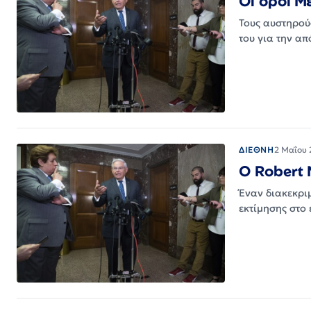
Οι όροι Μ
Τους αυστηρού
του για την α
ΔΙΕΘΝΗ
2 Μαΐου 
Ο Robert 
Έναν διακεκρι
εκτίμησης στο