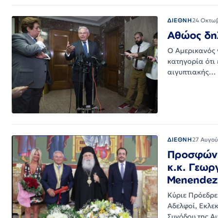
ΔΙΕΘΝΗ
24 Οκτω
Αθώος δηλ
Ο Αμερικανός 
κατηγορία ότι
αιγυπτιακής…
ΔΙΕΘΝΗ
27 Αυγού
Προσφώνη
κ.κ. Γεωρ
Menendez
Κύριε Πρόεδρε
Αδελφοί, Εκλε
Συνόδου της Α