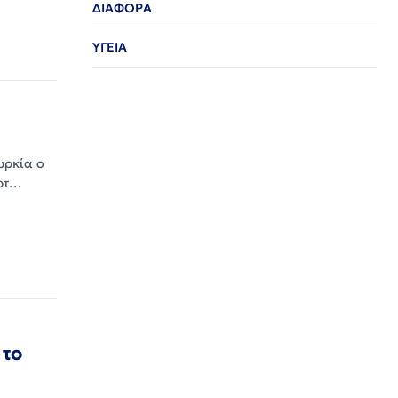
ΔΙΑΦΟΡΑ
ΥΓΕΙΑ
υρκία ο
ερτ…
 το