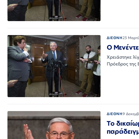
ΔΙΕΘΝΗ
23 Μαρτί
Ο Μενέντε
Χρειάστηκε λί
Πρόεδρος της 
ΔΙΕΘΝΗ
9 Δεκεμβ
Το δικαίω
παράδειγμ