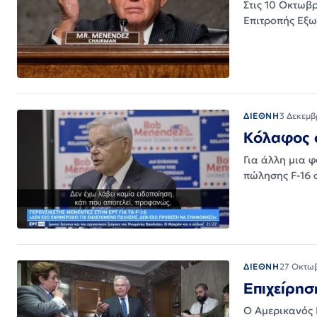
Στις 10 Οκτωβρ
Επιτροπής Εξω
ΔΙΕΘΝΗ
3 Δεκεμβ
Κόλαφος ο
Για άλλη μια 
πώλησης F-16 
ΔΙΕΘΝΗ
27 Οκτω
Επιχείρησ
Ο Αμερικανός 