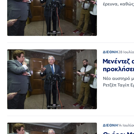
έρευνα, καθώς
ΔΙΕΘΝΗ
28 Ιουλί
Μενέντεζ 
προκλήσε
Νέο αυστηρό μ
Ρετζέπ Ταγίπ 
ΔΙΕΘΝΗ
14 Ιουλί