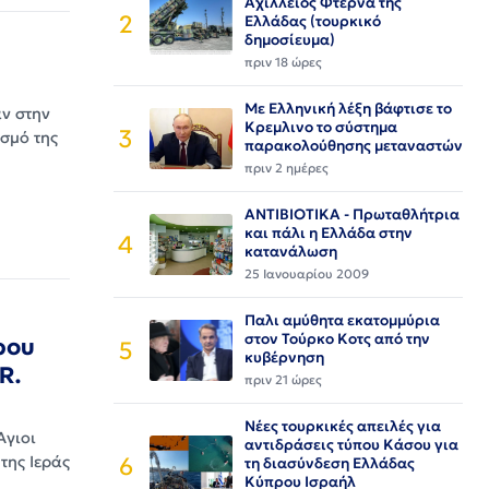
Αχίλλειος Φτέρνα της
2
Ελλάδας (τουρκικό
δημοσίευμα)
πριν 18 ώρες
Με Ελληνική λέξη βάφτισε το
ν στην
Κρεμλινο το σύστημα
3
σμό της
παρακολούθησης μεταναστών
πριν 2 ημέρες
ΑΝΤΙΒΙΟΤΙΚΑ - Πρωταθλήτρια
και πάλι η Ελλάδα στην
4
κατανάλωση
25 Ιανουαρίου 2009
Παλι αμύθητα εκατομμύρια
στον Τούρκο Κοτς από την
ρου
5
κυβέρνηση
R.
πριν 21 ώρες
Νέες τουρκικές απειλές για
Άγιοι
αντιδράσεις τύπου Κάσου για
6
της Ιεράς
τη διασύνδεση Ελλάδας
Κύπρου Ισραήλ