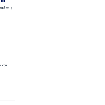
-16
στάσεις
ύ και