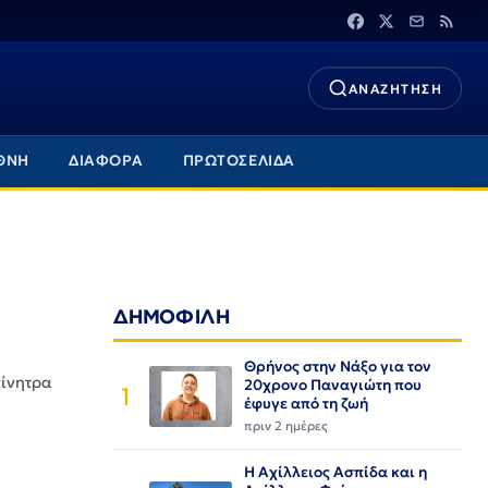
ΑΝΑΖΗΤΗΣΗ
ΘΝΗ
ΔΙΑΦΟΡΑ
ΠΡΩΤΟΣΕΛΙΔΑ
ΔΗΜΟΦΙΛΗ
Θρήνος στην Νάξο για τον
κίνητρα
20χρονο Παναγιώτη που
1
έφυγε από τη ζωή
πριν 2 ημέρες
Η Αχίλλειος Ασπίδα και η