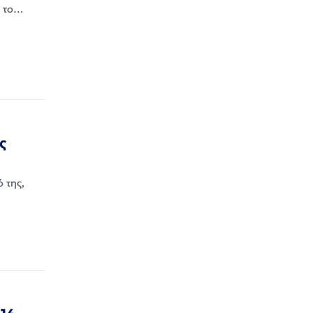
υ το…
ς
 της,