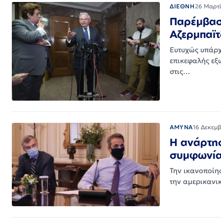
ΔΙΕΘΝΗ
26 Μαρτί
Παρέμβαση
Αζερμπαϊτ
Ευτυχώς υπάρχ
επικεφαλής εξ
στις…
ΑΜΥΝΑ
16 Δεκεμβ
Η ανάρτησ
συμφωνία
Την ικανοποίη
την αμερικανι