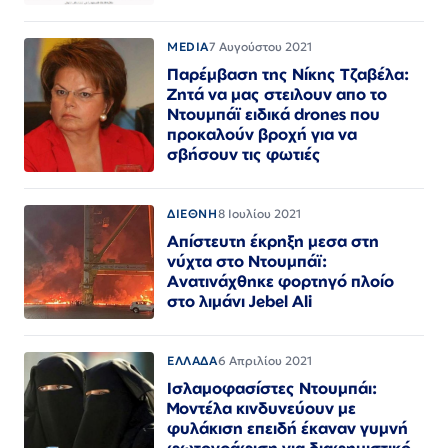
MEDIA
7 Αυγούστου 2021
Παρέμβαση της Νίκης Τζαβέλα:
Ζητά να μας στειλουν απο το
Ντουμπάϊ ειδικά drones που
προκαλούν βροχή για να
σβήσουν τις φωτιές
ΔΙΕΘΝΗ
8 Ιουλίου 2021
Απίστευτη έκρηξη μεσα στη
νύχτα στο Ντουμπάϊ:
Ανατινάχθηκε φορτηγό πλοίο
στο λιμάνι Jebel Ali
ΕΛΛΑΔΑ
6 Απριλίου 2021
Ισλαμοφασίστες Ντουμπάι:
Μοντέλα κινδυνεύουν με
φυλάκιση επειδή έκαναν γυμνή
φωτογράφιση για διαφημιστικό