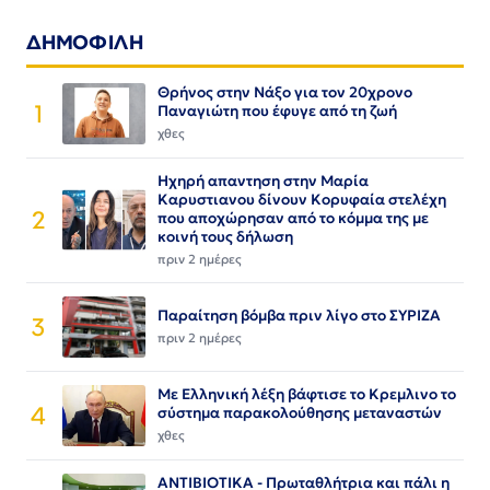
ΔΗΜΟΦΙΛΗ
Θρήνος στην Νάξο για τον 20χρονο
1
Παναγιώτη που έφυγε από τη ζωή
χθες
Ηχηρή απαντηση στην Μαρία
Καρυστιανου δίνουν Κορυφαία στελέχη
2
που αποχώρησαν από το κόμμα της με
κοινή τους δήλωση
πριν 2 ημέρες
Παραίτηση βόμβα πριν λίγο στο ΣΥΡΙΖΑ
3
πριν 2 ημέρες
Με Ελληνική λέξη βάφτισε το Κρεμλινο το
4
σύστημα παρακολούθησης μεταναστών
χθες
ΑΝΤΙΒΙΟΤΙΚΑ - Πρωταθλήτρια και πάλι η