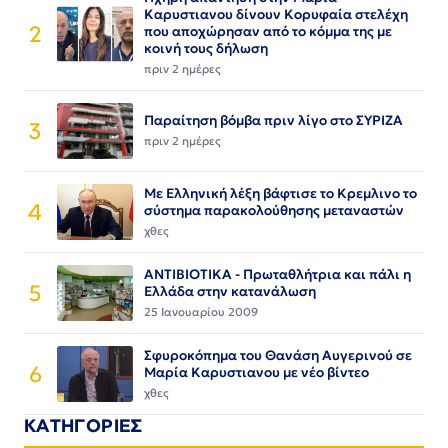
Καρυστιανου δίνουν Κορυφαία στελέχη
2
που αποχώρησαν από το κόμμα της με
κοινή τους δήλωση
πριν 2 ημέρες
Παραίτηση βόμβα πριν λίγο στο ΣΥΡΙΖΑ
3
πριν 2 ημέρες
Με Ελληνική λέξη βάφτισε το Κρεμλινο το
4
σύστημα παρακολούθησης μεταναστών
χθες
ΑΝΤΙΒΙΟΤΙΚΑ - Πρωταθλήτρια και πάλι η
5
Ελλάδα στην κατανάλωση
25 Ιανουαρίου 2009
Σφυροκόπημα του Θανάση Αυγερινού σε
6
Μαρία Καρυστιανου με νέο βίντεο
χθες
ΚΑΤΗΓΟΡΙΕΣ