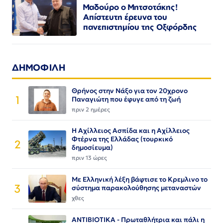
Μαδούρο ο Μητσοτάκης!
Απίστευτη έρευνα του
πανεπιστημίου της Οξφόρδης
ΔΗΜΟΦΙΛΗ
Θρήνος στην Νάξο για τον 20χρονο
1
Παναγιώτη που έφυγε από τη ζωή
πριν 2 ημέρες
Η Αχίλλειος Ασπίδα και η Αχίλλειος
Φτέρνα της Ελλάδας (τουρκικό
2
δημοσίευμα)
πριν 13 ώρες
Με Ελληνική λέξη βάφτισε το Κρεμλινο το
3
σύστημα παρακολούθησης μεταναστών
χθες
ΑΝΤΙΒΙΟΤΙΚΑ - Πρωταθλήτρια και πάλι η