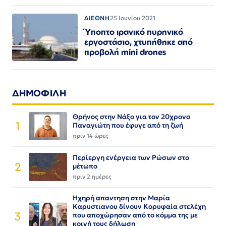
ΔΙΕΘΝΗ
25 Ιουνίου 2021
Ύποπτο ιρανικό πυρηνικό
εργοστάσιο, χτυπήθηκε από
προβολή mini drones
ΔΗΜΟΦΙΛΗ
Θρήνος στην Νάξο για τον 20χρονο
1
Παναγιώτη που έφυγε από τη ζωή
πριν 14 ώρες
Περίεργη ενέργεια των Ρώσων στο
2
μέτωπο
πριν 2 ημέρες
Ηχηρή απαντηση στην Μαρία
Καρυστιανου δίνουν Κορυφαία στελέχη
3
που αποχώρησαν από το κόμμα της με
κοινή τους δήλωση