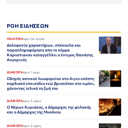
ΡΟΗ ΕΙΔΗΣΕΩΝ
ΠΟΛΙΤΙΚΗ
πριν 54 λεπτά
Δολοφονία χαρακτήρων, σπέκουλα και
παραπληροφόρηση απο το κόμμα
Καρυστιανου καταγγέλλει ο έντιμος Θανάσης
Αυγερινός
ΔΙΑΦΟΡΑ
πριν 1 ώρα
Οδηγός αστικού λεωφορείου στο Αιγιο υπέστη
καρδιακό επεισόδιο ενώ βρισκόταν στο τιμόνι,
χάνοντας τελικά τη ζωή του
ΔΙΑΦΟΡΑ
πριν 2 ώρες
Ο Νέρων Κυριάκος, o Δήμαρχος της φυλακής
και ο Δήμαρχος της Μυκόνου
ΔΙΑΦΟΡΑ
πριν 2 ώρες