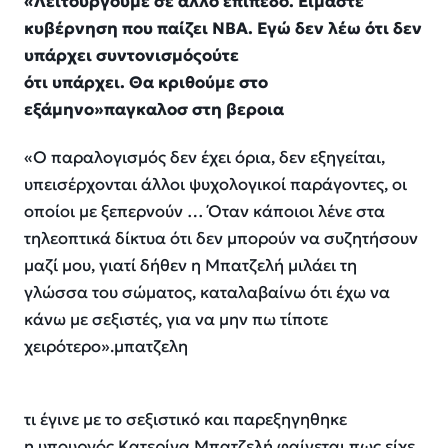
«Λειτουργούμε σε άλλο
επίπεδο. Είμαστε
κυβέρνηση που παίζει
ΝΒΑ. Εγώ δεν λέω ότι δεν
υπάρχει
συντονισμόςούτε
ότι υπάρχει. Θα κριθούμε
στο
εξάμηνο»παγκαλοσ στη βεροια
«
Ο παραλογισμός δεν έχει όρια, δεν εξηγείται,
υπεισέρχονται άλλοι ψυχολογικοί παράγοντες, οι
οποίοι με ξεπερνούν
…
Όταν κάποιοι λένε στα
τηλεοπτικά δίκτυα ότι δεν μπορούν να συζητήσουν
μαζί μου, γιατί δήθεν η Μπατζελή μιλάει τη
γλώσσα του σώματος, καταλαβαίνω ότι έχω να
κάνω με σεξιστές, για να μην πω τίποτε
χειρότερο
».μπατζελη
τι έγινε με το σεξιστικό και παρεξηγηθηκε
η υπουργός Κατερίνα Μπατζελή φαίνεται πως είχε