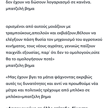
δεν έχουν να δώσουν λογαριασμό σε κανένα.
μπατζελή βημα
ορισμένοι
από αυτούς μοιάζουν με
τραμπούκους,απειλούν και εκβιάζουν,θέλουν
να
ελέγξουν πάση θυσία
τον μηχανισμό του αγροτικού
κινήματος, τους νέους αγρότες,
γενικώς παίζουν
παιχνίδι εξουσίας,
παρ΄ ότι δεν το ομολογούν,ούτε
θα
το ομολογήσουν ποτέ»
μπατζελη βημα
«Μας
έχουν βγει τα μάτια ψάχνοντας
ακριβώς
αυτές τις δυνατότητες
και αντί να προωθούμε νέα
μέτρα
και πολιτικές τρέχουμε από μπλόκο
σε
μπλόκο»μπατζελη βημα