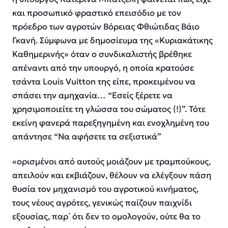
και προσωπικό φραστικό επεισόδιο με τον
πρόεδρο των αγροτών Βόρειας Φθιώτιδας Βάιο
Γκανή. Σύμφωνα με δημοσίευμα της «Κυριακάτικης
Καθημερινής» όταν ο συνδικαλιστής βρέθηκε
απέναντι από την υπουργό, η οποία κρατούσε
τσάντα Louis Vuitton της είπε, προκειμένου να
σπάσει την αμηχανία… “Εσείς ξέρετε να
χρησιμοποιείτε τη γλώσσα του σώματος (!)”. Τότε
εκείνη φανερά παρεξηγημένη και ενοχλημένη του
απάντησε “Να αφήσετε τα σεξιστικά”
«
ορισμένοι από αυτούς μοιάζουν με τραμπούκους,
απειλούν και εκβιάζουν, θέλουν να ελέγξουν πάση
θυσία τον μηχανισμό του αγροτικού κινήματος,
τους νέους αγρότες, γενικώς παίζουν παιχνίδι
εξουσίας, παρ΄ ότι δεν το ομολογούν, ούτε θα το