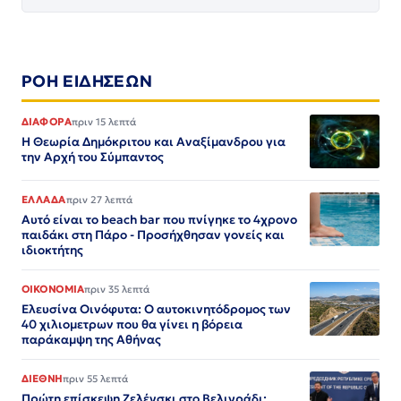
ΡΟΗ ΕΙΔΗΣΕΩΝ
ΔΙΑΦΟΡΑ
πριν 15 λεπτά
Η Θεωρία Δημόκριτου και Αναξίμανδρου για
την Αρχή του Σύμπαντος
ΕΛΛΑΔΑ
πριν 27 λεπτά
Αυτό είναι το beach bar που πνίγηκε το 4χρονο
παιδάκι στη Πάρο - Προσήχθησαν γονείς και
ιδιοκτήτης
ΟΙΚΟΝΟΜΙΑ
πριν 35 λεπτά
Ελευσίνα Οινόφυτα: Ο αυτοκινητόδρομος των
40 χιλιομετρων που θα γίνει η βόρεια
παράκαμψη της Αθήνας
ΔΙΕΘΝΗ
πριν 55 λεπτά
Πρώτη επίσκεψη Ζελένσκι στο Βελιγράδι: