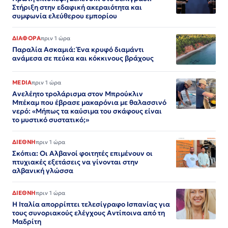
Στήριξη στην εδαφική ακεραιότητα και
συμφωνία ελεύθερου εμπορίου
ΔΙΑΦΟΡΑ
πριν 1 ώρα
Παραλία Ασκαμιά: Ένα κρυφό διαμάντι
ανάμεσα σε πεύκα και κόκκινους βράχους
MEDIA
πριν 1 ώρα
Ανελέητο τρολάρισμα στον Μπρούκλιν
Μπέκαμ που έβρασε μακαρόνια με θαλασσινό
νερό: «Μήπως τα καύσιμα του σκάφους είναι
το μυστικό συστατικό;»
ΔΙΕΘΝΗ
πριν 1 ώρα
Σκόπια: Οι Αλβανοί φοιτητές επιμένουν οι
πτυχιακές εξετάσεις να γίνονται στην
αλβανική γλώσσα
ΔΙΕΘΝΗ
πριν 1 ώρα
Η Ιταλία απορρίπτει τελεσίγραφο Ισπανίας για
τους συνοριακούς ελέγχους Αντίποινα από τη
Μαδρίτη