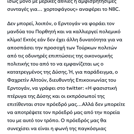
ίσως μόνο με μερικές άθλιες ή αμφισβητήσιμες
συνταγές για… χορτοφάγους» αναφέρει το NBC.
Δεν μπορεί, λοιπόν, ο Ερντογάν να φοράει τον
μανδύα του Πορθητή και να καλλιεργεί πολεμικό
κλίμα! Εκτός εάν δεν έχει άλλη δυνατότητα για να
αποσπάσει την προσοχή των Τούρκων πολιτών
από τις οδυνηρές επιπτώσεις της οικονομικής
πολιτικής του από το να εμφανίζεται ως ο
κατατρεγμένος της Δύσης. Ή, για παράδειγμα, ο
Φαχρετίν Αλτούν, διευθυντής Επικοινωνίας του
Ερντογάν, να γράφει στο twitter: «Η φασιστική
πτέρυγα της Δύσης και οι εκπρόσωποί της
επιτίθενται στον πρόεδρό μας…Αλλά δεν μπορείτε
να αποτρέψετε τον πρόεδρό μας από την πορεία
του με αυτό τον τρόπο. Ο πρόεδρός μας θα
συνεχίσει να είναι η φωνή της παγκόσμιας