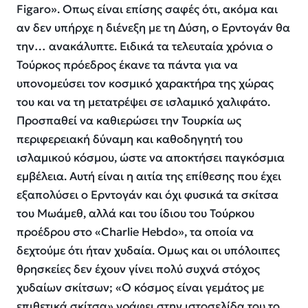
Figaro». Οπως είναι επίσης σαφές ότι, ακόμα και
αν δεν υπήρχε η διένεξη με τη Δύση, ο Ερντογάν θα
την… ανακάλυπτε. Ειδικά τα τελευταία χρόνια ο
Τούρκος πρόεδρος έκανε τα πάντα για να
υπονομεύσει τον κοσμικό χαρακτήρα της χώρας
του και να τη μετατρέψει σε ισλαμικό χαλιφάτο.
Προσπαθεί να καθιερώσει την Τουρκία ως
περιφερειακή δύναμη και καθοδηγητή του
ισλαμικού κόσμου, ώστε να αποκτήσει παγκόσμια
εμβέλεια. Αυτή είναι η αιτία της επίθεσης που έχει
εξαπολύσει ο Ερντογάν και όχι φυσικά τα σκίτσα
του Μωάμεθ, αλλά και του ίδιου του Τούρκου
προέδρου στο «Charlie Hebdo», τα οποία να
δεχτούμε ότι ήταν χυδαία. Ομως και οι υπόλοιπες
θρησκείες δεν έχουν γίνει πολύ συχνά στόχος
χυδαίων σκίτσων; «Ο κόσμος είναι γεμάτος με
επιθετικά σκίτσα» γράφει στην ιστοσελίδα του το