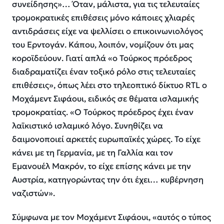
συνείδησης»… Όταν, μάλιστα, για τις τελευταίες
τρομοκρατικές επιθέσεις μόνο κάποιες χλιαρές
αντιδράσεις είχε να ψελλίσει ο επικοινωνιολόγος
του Ερντογάν. Κάπου, λοιπόν, νομίζουν ότι μας
κοροϊδεύουν. Γιατί απλά «ο Τούρκος πρόεδρος
διαδραματίζει έναν τοξικό ρόλο στις τελευταίες
επιθέσεις», όπως λέει στο τηλεοπτικό δίκτυο RTL o
Μοχάμεντ Σιφάουι, ειδικός σε θέματα ισλαμικής
τρομοκρατίας. «O Τούρκος πρόεδρος έχει έναν
λαϊκιστικό ισλαμικό λόγο. Συνηθίζει να
δαιμονοποιεί αρκετές ευρωπαϊκές χώρες. Το είχε
κάνει με τη Γερμανία, με τη Γαλλία και τον
Εμανουέλ Μακρόν, το είχε επίσης κάνει με την
Αυστρία, κατηγορώντας την ότι έχει… κυβέρνηση
ναζιστών».
Σύμφωνα με τον Μοχάμεντ Σιφάουι, «αυτός ο τύπος