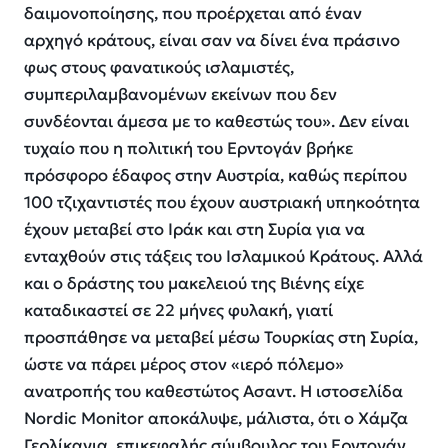
δαιμονοποίησης, που προέρχεται από έναν
αρχηγό κράτους, είναι σαν να δίνει ένα πράσινο
φως στους φανατικούς ισλαμιστές,
συμπεριλαμβανομένων εκείνων που δεν
συνδέονται άμεσα με το καθεστώς του». Δεν είναι
τυχαίο που η πολιτική του Ερντογάν βρήκε
πρόσφορο έδαφος στην Αυστρία, καθώς περίπου
100 τζιχαντιστές που έχουν αυστριακή υπηκοότητα
έχουν μεταβεί στο Ιράκ και στη Συρία για να
ενταχθούν στις τάξεις του Ισλαμικού Κράτους. Αλλά
και ο δράστης του μακελειού της Βιένης είχε
καταδικαστεί σε 22 μήνες φυλακή, γιατί
προσπάθησε να μεταβεί μέσω Τουρκίας στη Συρία,
ώστε να πάρει μέρος στον «ιερό πόλεμο»
ανατροπής του καθεστώτος Ασαντ. Η ιστοσελίδα
Nordic Μonitor αποκάλυψε, μάλιστα, ότι ο Χάμζα
Γερλίκαγια, επικεφαλής σύμβουλος του Ερντογάν