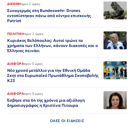
ΔΙΕΘΝΗ
πριν 2 ώρες
Συναγερμός στη Bundeswehr: Drones
εντοπίστηκαν πάνω από κέντρο επισκευής
Patriot
ΠΟΛΙΤΙΚΗ
πριν 2 ώρες
Κυριάκος Βελόπουλος: Αυτοί τρώνε τα
χρήματα των Ελλήνων, κάνουν διακοπές και ο
Έλληνας πεινάει
ΔΙΑΦΟΡΑ
πριν 3 ώρες
Nέο χρυσό μετάλλιο για την Εθνική Ομάδα
Σκητ στο Ευρωπαϊκό Πρωτάθλημα Σκοποβολής
Κ23
ΔΙΑΦΟΡΑ
πριν 3 ώρες
Έσβησε στα 64 της χρόνια μια αξιόλογη
δημοσιογράφος η Χριστίνα Πιτουρα
ΟΛΕΣ ΟΙ ΕΙΔΗΣΕΙΣ