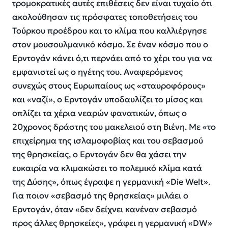
τρομοκρατικές αυτές επιθέσεις δεν είναι τυχαίο ότι
ακολούθησαν τις πρόσφατες τοποθετήσεις του
Τούρκου προέδρου και το κλίμα που καλλιέργησε
στον μουσουλμανικό κόσμο. Σε έναν κόσμο που ο
Ερντογάν κάνει ό,τι περνάει από το χέρι του για να
εμφανιστεί ως ο ηγέτης του. Αναφερόμενος
συνεχώς στους Ευρωπαίους ως «σταυροφόρους»
και «ναζί», ο Ερντογάν υποδαυλίζει το μίσος και
οπλίζει τα χέρια νεαρών φανατικών, όπως ο
20χρονος δράστης του μακελειού στη Βιένη. Με «το
επιχείρημα της ισλαμοφοβίας και του σεβασμού
της θρησκείας, ο Ερντογάν δεν θα χάσει την
ευκαιρία να κλιμακώσει το πολεμικό κλίμα κατά
της Δύσης», όπως έγραψε η γερμανική «Die Welt».
Για ποιον «σεβασμό της θρησκείας» μιλάει ο
Ερντογάν, όταν «δεν δείχνει κανέναν σεβασμό
προς άλλες θρησκείες», γράφει η γερμανική «DW»