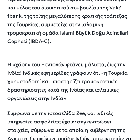
και μέλος του διοικητικού συμβουλίου της Vak?
fbank, της τρίτης μεγαλύτερης κρατικής τράπεζας
της Τουρκίας, συμμετείχε στην ισλαμική
τρομοκρατική ομάδα Ιslami Büyük Doğu Acincilari
Cephesi (IBDA-C).
Η «χάρη» του Ερντογάν φτάνει, μάλιστα, έως την
Ινδία! Ινδικές εφημερίδες γράφουν ότι «η Τουρκία
χρηματοδοτεί και υποστηρίζει τρομοκρατικές
δραστηριότητες κατά της Ινδίας και ισλαμικές
οργανώσεις στην Ινδία».
Σύμφωνα με την ιστοσελίδα Zee, «οι ινδικές
υπηρεσίες ασφαλείας έχουν συγκεντρώσει
στοιχεία, σύμφωνα με τα οποία η κυβέρνηση της
Αγκυρας διευκόλυνε ομάδα Ινδών τρομοκρατών να