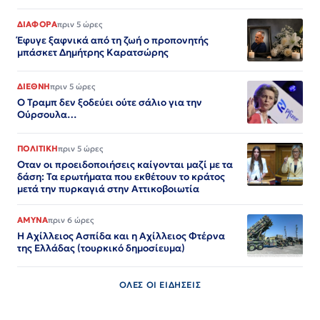
ΔΙΑΦΟΡΑ
πριν 5 ώρες
Έφυγε ξαφνικά από τη ζωή ο προπονητής
μπάσκετ Δημήτρης Καρατσώρης
ΔΙΕΘΝΗ
πριν 5 ώρες
Ο Τραμπ δεν ξοδεύει ούτε σάλιο για την
Ούρσουλα…
ΠΟΛΙΤΙΚΗ
πριν 5 ώρες
Οταν οι προειδοποιήσεις καίγονται μαζί με τα
δάση: Τα ερωτήματα που εκθέτουν το κράτος
μετά την πυρκαγιά στην Αττικοβοιωτία
ΑΜΥΝΑ
πριν 6 ώρες
Η Αχίλλειος Ασπίδα και η Αχίλλειος Φτέρνα
της Ελλάδας (τουρκικό δημοσίευμα)
ΟΛΕΣ ΟΙ ΕΙΔΗΣΕΙΣ