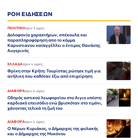
ΡΟΗ ΕΙΔΗΣΕΩΝ
ΠΟΛΙΤΙΚΗ
πριν 3 ώρες
Δολοφονία χαρακτήρων, σπέκουλα και
παραπληροφόρηση απο το κόμμα
Καρυστιανου καταγγέλλει ο έντιμος Θανάσης
Αυγερινός
ΕΛΛΑΔΑ
πριν 4 ώρες
Φρίκη στην Κρήτη: Τουρίστας ρώτησε τιμή για
ανήλικη που καθόταν έξω από επιχείρηση
ΔΙΑΦΟΡΑ
πριν 4 ώρες
Οδηγός αστικού λεωφορείου στο Αιγιο υπέστη
καρδιακό επεισόδιο ενώ βρισκόταν στο τιμόνι,
χάνοντας τελικά τη ζωή του
ΔΙΑΦΟΡΑ
πριν 4 ώρες
Ο Νέρων Κυριάκος, o Δήμαρχος της φυλακής
και ο Δήμαρχος της Μυκόνου