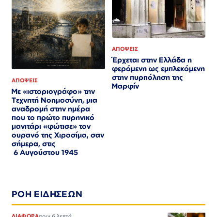
ΑΠΟΨΕΙΣ
Έρχεται στην Ελλάδα η
φερόμενη ως εμπλεκόμενη
στην πυρπόληση της
ΑΠΟΨΕΙΣ
Μαρφίν
Με «ιστοριογράφο» την
Τεχνητή Νοημοσύνη, μια
αναδρομή στην ημέρα
που το πρώτο πυρηνικό
μανιτάρι «φώτισε» τον
ουρανό της Χιροσίμα, σαν
σήμερα, στις
6 Αυγούστου 1945
ΡΟΗ ΕΙΔΗΣΕΩΝ
ΔΙΑΦΟΡΑ
πριν 6 λεπτά