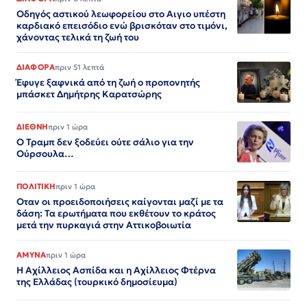
Οδηγός αστικού λεωφορείου στο Αιγιο υπέστη
καρδιακό επεισόδιο ενώ βρισκόταν στο τιμόνι,
χάνοντας τελικά τη ζωή του
ΔΙΑΦΟΡΑ
πριν 51 λεπτά
Έφυγε ξαφνικά από τη ζωή ο προπονητής
μπάσκετ Δημήτρης Καρατσώρης
ΔΙΕΘΝΗ
πριν 1 ώρα
Ο Τραμπ δεν ξοδεύει ούτε σάλιο για την
Ούρσουλα…
ΠΟΛΙΤΙΚΗ
πριν 1 ώρα
Οταν οι προειδοποιήσεις καίγονται μαζί με τα
δάση: Τα ερωτήματα που εκθέτουν το κράτος
μετά την πυρκαγιά στην Αττικοβοιωτία
ΑΜΥΝΑ
πριν 1 ώρα
Η Αχίλλειος Ασπίδα και η Αχίλλειος Φτέρνα
της Ελλάδας (τουρκικό δημοσίευμα)