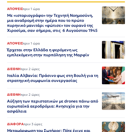
ΑΠΟΨΕΙΣ
πριν 1 ώρα
Με «ιστοριογράφο» την Τεχνητή Νοημοσύνη,
μια αναδρομή στην ημέρα που το πρώτο
πυρηνικό μανιτάρι «φώτισε» τον ουρανό της
Χιροσίμα, σαν σήμερα, στις 6 Αυγούστου 1945
ΑΠΟΨΕΙΣ
πριν 1 ώρα
Έρχεται στην Ελλάδα η φερόμενη ως
εμπλεκόμενη στην πυρπόληση της Μαρφίν
ΔΙΕΘΝΗ
πριν 2 ώρες
Ιταλία Αλβανία: Πράσινο φως στη Βουλή για τη
στρατηγική συμφωνία συνεργασίας
ΔΙΕΘΝΗ
πριν 2 ώρες
Αύξηση των περιστατικών με drones πάνω από
ευρωπαϊκά αεροδρόμια: Ανησυχία για την
ασφάλεια
ΔΙΑΦΟΡΑ
πριν 3 ώρες
Μεταμόρφωση του Σωτήρος: Πότε έγινε και