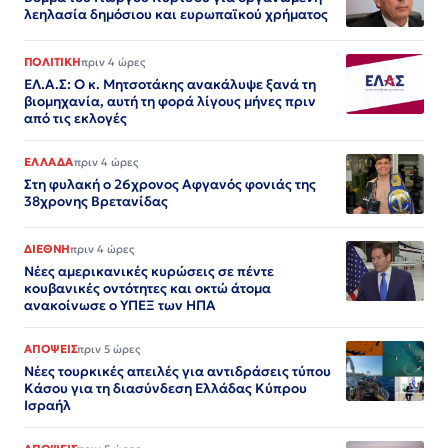
λεηλασία δημόσιου και ευρωπαϊκού χρήματος
ΠΟΛΙΤΙΚΗ
πριν 4 ώρες
ΕΛ.Α.Σ: Ο κ. Μητσοτάκης ανακάλυψε ξανά τη
βιομηχανία, αυτή τη φορά λίγους μήνες πριν
από τις εκλογές
ΕΛΛΑΔΑ
πριν 4 ώρες
Στη φυλακή ο 26χρονος Αφγανός φονιάς της
38χρονης Βρετανίδας
ΔΙΕΘΝΗ
πριν 4 ώρες
Νέες αμερικανικές κυρώσεις σε πέντε
κουβανικές οντότητες και οκτώ άτομα
ανακοίνωσε ο ΥΠΕΞ των ΗΠΑ
ΑΠΟΨΕΙΣ
πριν 5 ώρες
Νέες τουρκικές απειλές για αντιδράσεις τύπου
Κάσου για τη διασύνδεση Ελλάδας Κύπρου
Ισραήλ