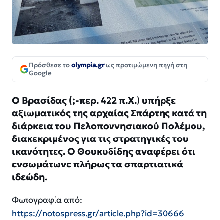
Πρόσθεσε το
olympia.gr
ως προτιμώμενη πηγή στη
Google
Ο Βρασίδας (;-περ. 422 π.Χ.) υπήρξε
αξιωματικός της αρχαίας Σπάρτης κατά τη
διάρκεια του Πελοποννησιακού Πολέμου,
διακεκριμένος για τις στρατηγικές του
ικανότητες. Ο Θουκυδίδης αναφέρει ότι
ενσωμάτωνε πλήρως τα σπαρτιατικά
ιδεώδη.
Φωτογραφία από:
https://notospress.gr/article.php?id=30666