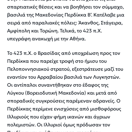
σπαρτιατικές θέσεις και να βοηθήσει τον σύμμαχο,
βασιλιά της Μακεδονίας Περδίκκα Β’. Κατέλαβε μια
σειρά από παραλιακές πόλεις: Άκανθος, Στάγειρα,
Αμφίπολη και Τορώνη. Τελικά, το 423 π.Χ.
υπεγράφη ανακωχή με την Αθήνα.
Το 423 π.Χ. ο Βρασίδας από υποχρέωση προς τον
Περδίκκα που παρείχε τροφή στο ήμισυ του
Πελοποννησιακού στρατού, εξεστράτευσε μαζί του
εναντίον του Αρραβαίου βασιλιά των Λυγκηστών.
Οι αντίπαλοι συναντήθηκαν στο έδαφος της
Λύγκου (Βορειοδυτική Μακεδονία) και μετά από
σποραδικές συγκρούσεις παρέμεναν αδρανείς. Ο
Περδίκκας περίμενε ενισχύσεις από μισθοφόρους
Ιλλυριούς που είχαν φήμη ικανών και άγριων
πολεμιστών. Οι Ιλλυριοί όμως πρόδωσαν τον