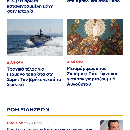
π.Χ.): Η πρώτη
στο αμπέλι και στον κήπο
καταγεγραμμένη μάχη
στην Ιστορία
ΔΙΑΦΟΡΑ
ΔΙΑΦΟΡΑ
Μεταμόρφωση του
Τραγικό τέλος για
Σωτήρος: Πότε έγινε και
Γερμανό τουρίστα στη
γιατί την γιορτάζουμε 6
Συμη: Τον βρήκε νεκρό το
Αυγούστου
λιμενικό
ΡΟΗ ΕΙΔΗΣΕΩΝ
ΠΟΛΙΤΙΚΗ
πριν 3 ώρες
Βόμβα του Γιώργου Κύρτσου για οργανωμένη