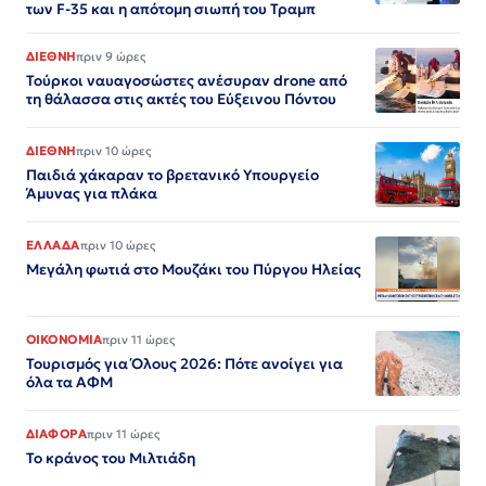
των F-35 και η απότομη σιωπή του Τραμπ
ΔΙΕΘΝΗ
πριν 9 ώρες
Τούρκοι ναυαγοσώστες ανέσυραν drone από
τη θάλασσα στις ακτές του Εύξεινου Πόντου
ΔΙΕΘΝΗ
πριν 10 ώρες
Παιδιά χάκαραν το βρετανικό Υπουργείο
Άμυνας για πλάκα
ΕΛΛΑΔΑ
πριν 10 ώρες
Μεγάλη φωτιά στο Μουζάκι του Πύργου Ηλείας
ΟΙΚΟΝΟΜΙΑ
πριν 11 ώρες
Τουρισμός για Όλους 2026: Πότε ανοίγει για
όλα τα ΑΦΜ
ΔΙΑΦΟΡΑ
πριν 11 ώρες
Το κράνος του Μιλτιάδη