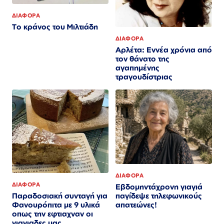
ΔΙΑΦΟΡΑ
Το κράνος του Μιλτιάδη
ΔΙΑΦΟΡΑ
Αρλέτα: Εννέα χρόνια από
τον θάνατο της
αγαπημένης
τραγουδίστριας
ΔΙΑΦΟΡΑ
ΔΙΑΦΟΡΑ
Εβδομηντάχρονη γιαγιά
παγίδεψε τηλεφωνικούς
Παραδοσιακή συνταγή για
απατεώνες!
Φανουρόπιτα με 9 υλικά
οπως την εφτιαχναν οι
γιαγιαδες μας