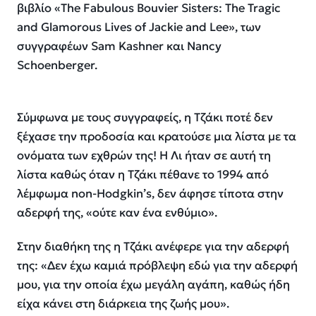
βιβλίο «The Fabulous Bouvier Sisters: The Tragic
and Glamorous Lives of Jackie and Lee», των
συγγραφέων Sam Kashner και Nancy
Schoenberger.
Σύμφωνα με τους συγγραφείς, η Τζάκι ποτέ δεν
ξέχασε την προδοσία και κρατούσε μια λίστα με τα
ονόματα των εχθρών της! Η Λι ήταν σε αυτή τη
λίστα καθώς όταν η Τζάκι πέθανε το 1994 από
λέμφωμα non-Hodgkin’s, δεν άφησε τίποτα στην
αδερφή της, «ούτε καν ένα ενθύμιο».
Στην διαθήκη της η Τζάκι ανέφερε για την αδερφή
της: «Δεν έχω καμιά πρόβλεψη εδώ για την αδερφή
μου, για την οποία έχω μεγάλη αγάπη, καθώς ήδη
είχα κάνει στη διάρκεια της ζωής μου».