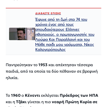
ΔΙΑΒΑΣΤΕ ΕΠΙΣΗΣ
Έφυγε από τη ζωή στα 74 του
χρόνια ένας από τους
σπουδαιότερους Ελληνες
ηθοποιούς, ο πρωταγωνιστής του
Λούφα Και Παραλλαγή και του
Μάθε παιδι μου γράμματα, Νίκος
Καλογερόπουλος
Παντρεύτηκαν το
1953
και απέκτησαν τέσσερα
παιδιά, από τα οποία τα δύο πέθαναν σε βρεφική
ηλικία.
Το
1960
ο
Κένεντι
εκλέγεται
Πρόεδρος των ΗΠΑ
και η
Τζάκι
γίνεται η πιο
νεαρή Πρώτη Κυρία σε