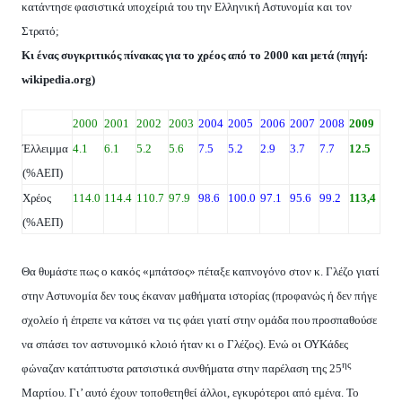
κατάντησε φασιστικά υποχείριά του την Ελληνική Αστυνομία και τον
Στρατό;
Κι ένας συγκριτικός πίνακας για το χρέος από το 2000 και μετά (πηγή:
wikipedia
.
org
)
2000
2001
2002
2003
2004
2005
2006
2007
2008
2009
Έλλειμμα
4.1
6.1
5.2
5.6
7.5
5.2
2.9
3.7
7.7
12.5
(%ΑΕΠ)
Χρέος
114.0
114.4
110.7
97.9
98.6
100.0
97.1
95.6
99.2
113,4
(%ΑΕΠ)
Θα θυμάστε πως ο κακός «μπάτσος» πέταξε καπνογόνο στον κ. Γλέζο γιατί
στην Αστυνομία δεν τους έκαναν μαθήματα ιστορίας (προφανώς ή δεν πήγε
σχολείο ή έπρεπε να κάτσει να τις φάει γιατί στην ομάδα που προσπαθούσε
να σπάσει τον αστυνομικό κλοιό ήταν κι ο Γλέζος). Ενώ οι ΟΥΚάδες
ης
φώναζαν κατάπτυστα ρατσιστικά συνθήματα στην παρέλαση της 25
Μαρτίου. Γι’ αυτό έχουν τοποθετηθεί άλλοι, εγκυρότεροι από εμένα. Το