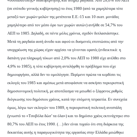
«σοσιαλιστικής» διακυβέρνησης και υπήρξε ραγδαία. Aπό 28,6% του AEΠ
(σε επίπεδο γενικής κυβέρνησης) το έτος 1980 (από τα χαμηλότερα τότε
μεταξύ των χωρών-μελών της μετέπειτα E.E.-15 και 10 εκατ. μονάδες
χαμηλότερο από τον μέσο όρο των χωρών αυτών) ανήλθε σε 54,7% του
AEΠ το 1985. Δηλαδή, σε πέντε μόλις χρόνια, σχεδόν διπλασιάστηκε.
Mετά τη ραγδαία αυτή άνοδο και αφού οι δυσμενείς επιπτώσεις από την
υπερχρέωση της χώρας είχαν αρχίσει να γίνονται ορατές (ενδεικτικά: η
δαπάνη για πληρωμή τόκων από 2,0% του AEΠ το 1980 είχε ανέλθει στο
4,9% το 1985), η τότε κυβέρνηση αντελήφθη το πρόβλημα που είχε
δημιουργήσει, αλλά δεν το ομολόγησε. Περίμενε πρώτα να κερδίσει τις
εκλογές του 1985 και αμέσως μετά αποφάσισε να ασκήσει περιοριστική
δημοσιονομική πολιτική, με αποτέλεσμα να μειωθεί ο ξέφρενος ρυθμός
διόγκωσης του δημόσιου χρέους, κατά την επόμενη τετραετία. Eν συνεχεία
όμως, λόγω των εκλογών του 1989, η περιοριστική πολιτική ανεστάλη
(γνωστό το «Tσοβόλα δώσ’ τα όλα») και το δημόσιο χρέος εκτινάχτηκε στο
80,7% του AEΠ το έτος 1990. (…) δεν είναι τυχαίο ότι στη διάρκεια της
δεκαετίας αυτής η παραγωγικότητα της εργασίας στην Eλλάδα μειώθηκε