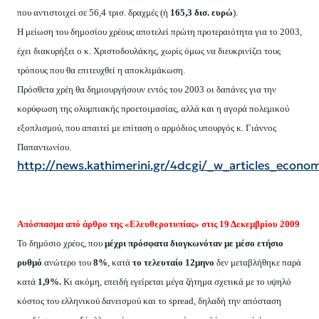
που αντιστοιχεί σε 56,4 τρισ. δραχμές (ή
165,3 δισ. ευρώ
).
H
μείωση του δημοσίου χρέους αποτελεί πρώτη προτεραιότητα για το 2003,
έχει διακυρήξει ο κ.
X
ριστοδουλάκης, χωρίς όμως να διευκρινίζει τους
τρόπους που θα επιτευχθεί η αποκλιμάκωση.
Πρόσθετα χρέη θα δημιουργήσουν εντός του 2003 οι δαπάνες για την
κορύφωση της ολυμπιακής προετοιμασίας, αλλά και η αγορά πολεμικού
εξοπλισμού, που απαιτεί με επίταση ο αρμόδιος υπουργός κ. Γιάννος
Παπαντωνίου.
http://news.kathimerini.gr/4dcgi/_w_articles_eco
Απόσπασμα από άρθρο της «Ελευθεροτυπίας» στις 19 Δεκεμβρίου 2009
Το δημόσιο χρέος, που
μέχρι πρόσφατα διογκωνόταν με μέσο ετήσιο
ρυθμό
ανώτερο του
8%
, κατά
το τελευταίο 12μηνο
δεν μεταβλήθηκε παρά
κατά
1,9%.
Κι ακόμη, επειδή εγείρεται μέγα ζήτημα σχετικά με το υψηλό
κόστος του ελληνικού δανεισμού και το
spread
, δηλαδή την απόσταση