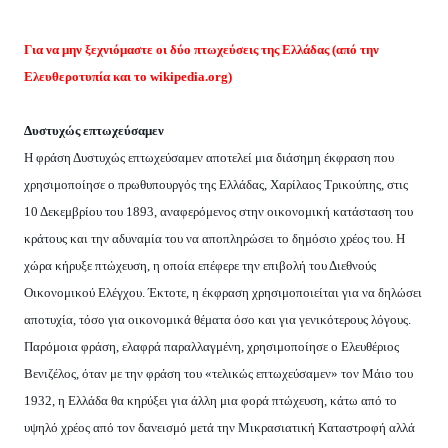
Για να μην ξεχνιόμαστε οι δύο πτωχεύσεις της Ελλάδας (από την
Ελευθεροτυπία και το
wikipedia
.
org
)
Δυστυχώς επτωχεύσαμεν
Η φράση Δυστυχώς επτωχεύσαμεν αποτελεί μια διάσημη έκφραση που
χρησιμοποίησε ο πρωθυπουργός της Ελλάδας, Χαρίλαος Τρικούπης, στις
10 Δεκεμβρίου του 1893, αναφερόμενος στην οικονομική κατάσταση του
κράτους και την αδυναμία του να αποπληρώσει το δημόσιο χρέος του. Η
χώρα κήρυξε πτώχευση, η οποία επέφερε την επιβολή του Διεθνούς
Οικονομικού Ελέγχου. Έκτοτε, η έκφραση χρησιμοποιείται για να δηλώσει
αποτυχία, τόσο για οικονομικά θέματα όσο και για γενικότερους λόγους.
Παρόμοια φράση, ελαφρά παραλλαγμένη, χρησιμοποίησε ο Ελευθέριος
Βενιζέλος, όταν με την φράση του «τελικώς επτωχεύσαμεν» τον Μάιο του
1932, η Ελλάδα θα κηρύξει για άλλη μια φορά πτώχευση, κάτω από το
υψηλό χρέος από τον δανεισμό μετά την Μικρασιατική Καταστροφή αλλά