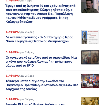
ΔΙΑΦΟΡΑ
πριν 1 ώρα
Έφυγε από τη ζωή στα 74 του χρόνια ένας από
τους σπουδαιότερους Ελληνες ηθοποιούς, ο
πρωταγωνιστής του Λούφα Και Παραλλαγή
και του Μάθε παιδι μου γράμματα, Νίκος
Καλογερόπουλος
ΔΙΑΦΟΡΑ
πριν 2 ώρες
Δεκαπενταύγουστος 2026: Πανήγυρις Ιερού
Ναού Κοιμήσεως Θεοτόκου Διδυμοτείχου
ΔΙΑΦΟΡΑ
πριν 2 ώρες
Οικογενειακό κειμήλιο από τα σκουπίδια: Μια
εικόνα που κράτησε ζωντανή τη μνήμη μιας
μάνας από το 1910
ΔΙΑΦΟΡΑ
πριν 2 ώρες
Τέσσερα μετάλλια για την Ελλάδα στο
Παγκόσμιο Πρωτάθλημα Ιστιοπλοϊας ILCA4 στο
Ααρχους της Δανίας
ΔΙΑΦΟΡΑ
πριν 3 ώρες
Αρχαία Ελληνικά Ρούχα: Απλότητα και