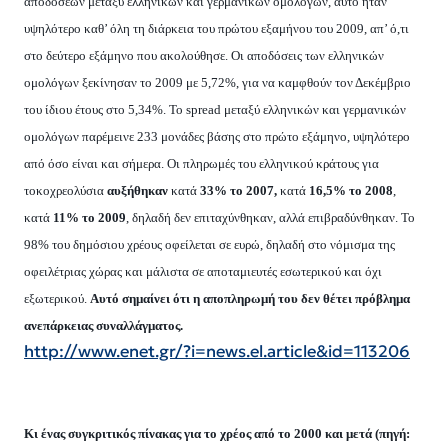
αποδόσεων μεταξύ ελληνικών και γερμανικών ομολόγων, αυτό ήταν
υψηλότερο καθ’ όλη τη διάρκεια του πρώτου εξαμήνου του 2009, απ’ ό,τι
στο δεύτερο εξάμηνο που ακολούθησε. Οι αποδόσεις των ελληνικών
ομολόγων ξεκίνησαν το 2009 με 5,72%, για να καμφθούν τον Δεκέμβριο
του ίδιου έτους στο 5,34%. Το
spread
μεταξύ ελληνικών και γερμανικών
ομολόγων παρέμεινε 233 μονάδες βάσης στο πρώτο εξάμηνο, υψηλότερο
από όσο είναι και σήμερα. Οι πληρωμές του ελληνικού κράτους για
τοκοχρεολύσια
αυξήθηκαν
κατά
33% το 2007,
κατά
16,5% το 2008
,
κατά
11% το 2009
, δηλαδή δεν επιταχύνθηκαν, αλλά επιβραδύνθηκαν. Το
98% του δημόσιου χρέους οφείλεται σε ευρώ, δηλαδή στο νόμισμα της
οφειλέτριας χώρας και μάλιστα σε αποταμιευτές εσωτερικού και όχι
εξωτερικού.
Αυτό σημαίνει ότι η αποπληρωμή του δεν θέτει πρόβλημα
ανεπάρκειας συναλλάγματος.
http://www.enet.gr/?i=news.el.article&id=113206
Κι ένας συγκριτικός πίνακας για το χρέος από το 2000 και μετά (πηγή: