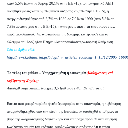
κατά 5,5% (έναντι αύξησης 20,1% στην E.E.-15), το πραγματικό AEΠ
αυξήθηκε μόλις κατά 6,8% (έναντι αύξησης 26,5% στην E.E.-15), η
ανεργία διογκώθηκε από 2,7% το 1980 σε 7,0% το 1990 (από 5,8% σε
7,8% αντιστοίχως στην E.E.-15), η ανταγωνιστικότητα της οικονομίας,
παρά τις αλλεπάλληλες υποτιμήσεις της δραχμής, κατέρρευσε και το
έλλειμμα του Iσοζυγίου Πληρωμών παρουσίασε πρωτοφανή διεύρυνση.
Όλο το άρθρο εδώ:
http://news.kathimerini.gr/4dcgi/_w_articles_economy_1_15/12/2005_1669
T
ο τέλος του μύθου –
Y
περχρεωμένη η οικονομία
(Καθημερινή, επί
κυβέρνησης Σημίτη)
A
ποδεχθήκαμε καλυμμένα χρέη 3,5 τρισ. που εντόπισε η
Eurostat
E
πειτα από μακρά περίοδο ψευδούς ευφορίας στην οικονομία, η κυβέρνηση
αναγκάσθηκε χθες, υπό την πίεση της
Eurostat
, να αποδεχθεί επισήμως τα
βάρη της «δημιουργικής λογιστικής» και να προχωρήσει σε αναθεώρηση
των λογαριασμών του κράτους, ομολογώντας εμπράκτως ότι η χώρα