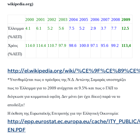
wikipedia
.
org
)
2000
2001
2002
2003
2004
2005
2006
2007
2008
2009
Έλλειμμα
4.1
6.1
5.2
5.6
7.5
5.2
2.9
3.7
7.7
12.5
(%ΑΕΠ)
Χρέος
114.0
114.4
110.7
97.9
98.6
100.0
97.1
95.6
99.2
113,4
(%ΑΕΠ)
http://el.wikipedia.org/wiki/%CE%9F%
*Υπενθυμίζεται πως ο πρόεδρος της Ν.Δ. Αντώνης Σαμαράς υποστηρίζει
πως το Έλλειμμα για το 2009 ανέρχεται σε 9.5% και πως ο ΓΑΠ το
διόγκωσε για κομματικά οφέλη. Δεν μένει (αν έχει δίκιο) παρά να το
αποδείξει!
Η έκθεση της Ευρωπαϊκής Επιτροπής για την Ελληνική Οικονομία:
http://epp.eurostat.ec.europa.eu/cache/ITY_P
EN.PDF