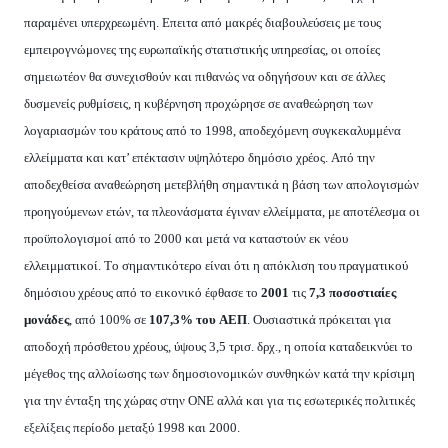
παραμένει υπερχρεωμένη.
E
πειτα από μακρές διαβουλεύσεις με τους
εμπειρογνώμονες της ευρωπαϊκής στατιστικής υπηρεσίας, οι οποίες
σημειωτέον θα συνεχισθούν και πιθανώς να οδηγήσουν και σε άλλες
δυσμενείς ρυθμίσεις, η κυβέρνηση προχώρησε σε αναθεώρηση των
λογαριασμών του κράτους από το 1998, αποδεχόμενη συγκεκαλυμμένα
ελλείμματα και κατ’ επέκτασιν υψηλότερο δημόσιο χρέος.
A
πό την
αποδεχθείσα αναθεώρηση μετεβλήθη σημαντικά η βάση των απολογισμών
προηγούμενων ετών, τα πλεονάσματα έγιναν ελλείμματα, με αποτέλεσμα οι
προϋπολογισμοί από το 2000 και μετά να καταστούν εκ νέου
ελλειμματικοί.
T
ο σημαντικότερο είναι ότι η απόκλιση του πραγματικού
δημόσιου χρέους από το εικονικό έφθασε το
2001
τις
7,3 ποσοστιαίες
μονάδες
, από 100% σε
107,3% του
AE
Π
.
O
υσιαστικά πρόκειται για
αποδοχή πρόσθετου χρέους, ύψους 3,5 τρισ. δρχ., η οποία καταδεικνύει το
μέγεθος της αλλοίωσης των δημοσιονομικών συνθηκών κατά την κρίσιμη
για την ένταξη της χώρας στην
ONE
αλλά και για τις εσωτερικές πολιτικές
εξελίξεις περίοδο μεταξύ 1998 και 2000.