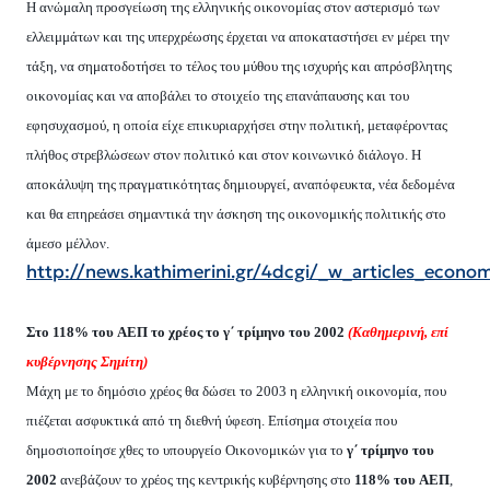
H
ανώμαλη προσγείωση της ελληνικής οικονομίας στον αστερισμό των
ελλειμμάτων και της υπερχρέωσης έρχεται να αποκαταστήσει εν μέρει την
τάξη, να σηματοδοτήσει το τέλος του μύθου της ισχυρής και απρόσβλητης
οικονομίας και να αποβάλει το στοιχείο της επανάπαυσης και του
εφησυχασμού, η οποία είχε επικυριαρχήσει στην πολιτική, μεταφέροντας
πλήθος στρεβλώσεων στον πολιτικό και στον κοινωνικό διάλογο.
H
αποκάλυψη της πραγματικότητας δημιουργεί, αναπόφευκτα, νέα δεδομένα
και θα επηρεάσει σημαντικά την άσκηση της οικονομικής πολιτικής στο
άμεσο μέλλον.
http://news.kathimerini.gr/4dcgi/_w_articles_eco
Στο 118% του
AE
Π το χρέος το γ΄ τρίμηνο του 2002
(Καθημερινή, επί
κυβέρνησης Σημίτη)
M
άχη με το δημόσιο χρέος θα δώσει το 2003 η ελληνική οικονομία, που
πιέζεται ασφυκτικά από τη διεθνή ύφεση.
E
πίσημα στοιχεία που
δημοσιοποίησε χθες το υπουργείο
O
ικονομικών για το
γ΄ τρίμηνο του
2002
ανεβάζουν το χρέος της κεντρικής κυβέρνησης στο
118% του
AE
Π
,