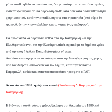
μόνο που θα ήθελα να πω είναι πως δεν φαντάζομαι να είναι τόσο αφελείς
ώστε να φωνάξουν σε μια παρέλαση συνθήματα που κατά πάσα πιθανότητα
χρησιμοποιούν κατά την εκπαίδευσή τους στα στρατόπεδα (από αύριο θα
τραγουδούν την «τσιγκολελέτα» και το «ήταν ένας γάιδαρος»).
Θα ήθελα απλά να παραθέσω άρθρα από την Καθημερινή και την
Ελευθεροτυπία (ναι, ναι την Ελευθεροτυπία!), σχετικά με το δημόσιο χρέος
από την εποχή Ανδρέα Παπανδρέου μέχρι σήμερα.
Διαβάστε και συγκρίνεται τα νούμερα κατά την διακυβέρνηση της χώρας
από τον Ανδρέα Παπανδρέου και τον Σημίτη, κατά την πενταετία
Καραμανλή, καθώς και αυτά που παρουσίασε πρόσφατα ο ΓΑΠ.
Δεκαετία του 1980: η ρίζα του κακού
(
Tου Iωαννη Δ. Kαμαρα, από την
Καθημερινή)
H διόγκωση του δημόσιου χρέους ξεκίνησε στη δεκαετία του 1980, επί