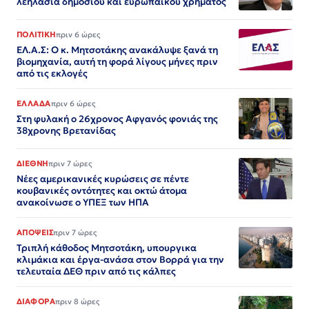
λεηλασία δημόσιου και ευρωπαϊκού χρήματος
ΠΟΛΙΤΙΚΗ
πριν 6 ώρες
ΕΛ.Α.Σ: Ο κ. Μητσοτάκης ανακάλυψε ξανά τη
βιομηχανία, αυτή τη φορά λίγους μήνες πριν
από τις εκλογές
ΕΛΛΑΔΑ
πριν 6 ώρες
Στη φυλακή ο 26χρονος Αφγανός φονιάς της
38χρονης Βρετανίδας
ΔΙΕΘΝΗ
πριν 7 ώρες
Νέες αμερικανικές κυρώσεις σε πέντε
κουβανικές οντότητες και οκτώ άτομα
ανακοίνωσε ο ΥΠΕΞ των ΗΠΑ
ΑΠΟΨΕΙΣ
πριν 7 ώρες
Τριπλή κάθοδος Μητσοτάκη, υπουργικα
κλιμάκια και έργα-ανάσα στον Βορρά για την
τελευταία ΔΕΘ πριν από τις κάλπες
ΔΙΑΦΟΡΑ
πριν 8 ώρες