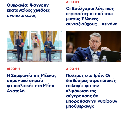
ΔΙΕΘΝΗ
Ουκρανία: Ψάχνουν
Οι Βούλγαροι λένε πως
εκατοντάδες χιλιάδες
περισσότεροι από τους
ανυπότακτους
μισούς Έλληνες
συνταξιούχους …πεινάνε
ΔΙΕΘΝΗ
ΔΙΕΘΝΗ
Πόλεμος στο Ιράν: Οι
Η Συμφωνία της Μέκκας
διαθέσιμες στρατιωτικές
σημαντικό σημείο
επιλογές για την
γεωπολιτικής στη Μέση
κλιμάκωση της
Ανατολή
σύγκρουσης θα
μπορούσαν να γυρίσουν
μπούμερανγκ