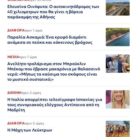
Ελευσίνα Οινόφυτα: Ο αυτοκινητόδρομος των
40 χιλιομετρων που θα γίνει η βόρεια
παράκαμψη της Αθήνας
ΔΙΑΦΟΡΑ
πριν 1 ώρα
Παραλία Ασκαμιά: Ένα κρυφό διαμάντι
ανάμεσα σε πεύκα και κόκκινους βράχους
MEDIA
πριν 1 ώρα
Ανελέητο τρολάρισμα στον Μπρούκλιν
Μπέκαμ που έβρασε μακαρόνια με θαλασσινό
νερό: «Μήπως τα καύσιμα του σκάφους είναι
το μυστικό συστατικό;»
ΔΙΕΘΝΗ
πριν 2 ώρες
Η Ιταλία απορρίπτει τελεσίγραφο Ισπανίας για
τους συνοριακούς ελέγχους Αντίποινα από τη
Μαδρίτη
ΔΙΑΦΟΡΑ
πριν 2 ώρες
Η Μάχη των Λεύκτρων