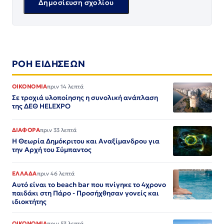
ΡΟΗ ΕΙΔΗΣΕΩΝ
ΟΙΚΟΝΟΜΙΑ
πριν 14 λεπτά
Σε τροχιά υλοποίησης η συνολική ανάπλαση
της ΔΕΘ HELEXPO
ΔΙΑΦΟΡΑ
πριν 33 λεπτά
Η Θεωρία Δημόκριτου και Αναξίμανδρου για
την Αρχή του Σύμπαντος
ΕΛΛΑΔΑ
πριν 46 λεπτά
Αυτό είναι το beach bar που πνίγηκε το 4χρονο
παιδάκι στη Πάρο - Προσήχθησαν γονείς και
ιδιοκτήτης
ΟΙΚΟΝΟΜΙΑ
πριν 53 λεπτά