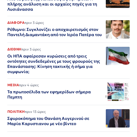
πλήρης ανάλυση και οι αρχαίες πηγές για τη
Λυσιάνασσα
ΔΙΑΦΟΡΑ
πριν 3 ώρες
Ρέθυμνο: Συγκλονίζει ο αποχαιρετισμός στον
Παντελή Διαμαντάκη από τον Ιερέα Πατέρα του
ΔΙΕΘΝΗ
πριν 3 ώρες
Οι ΗΠΑ αφαίρεσαν κυρώσεις από τρεις
οντότητες συνδεδεμένες με τους φρουρούς της
Επανάστασης: Κίνηση τακτικής ή σήμα για
συμφωνία;
MEDIA
πριν 4 ώρες
Τα πρωτοσέλιδα των εφημερίδων σήμερα
Πεμπτη
ΠΟΛΙΤΙΚΗ
πριν 13 ώρες
Σφυροκόπημα του Θανάση Αυγερινού σε
Μαρία Καρυστιανου με νέο βίντεο