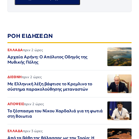
ΡΟΗ ΕΙΔΗΣΕΩΝ
ΕΛΛΑΔΑ
πριν 2 ώρες
Αρχαία Αρήνη: Ο Απόλυτος Οδηγός της
Μυθικής Πόλης
ΔΙΕΘΝΗ
πριν 2 ώρες
Με Ελληνική λέξη βάφτισε το Κρεμλινο το
σύστημα παρακολούθησης μεταναστών
ΑΠΟΨΕΙΣ
πριν 2 ώρες
Το ξέσπασμα του Νίκου Χαρδαλιά για τη φωτιά
στη Βοιωτια
ΕΛΛΑΔΑ
πριν 3 ώρες
Από τα βάθη της θάλασσας ως την Τροία: Η