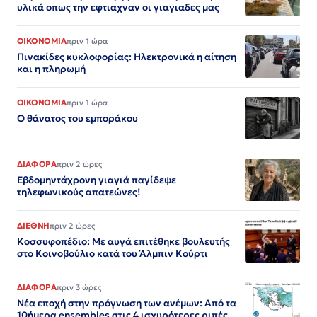
υλικά οπως την εφτιαχναν οι γιαγιαδες μας
ΟΙΚΟΝΟΜΙΑ
πριν 1 ώρα
Πινακίδες κυκλοφορίας: Ηλεκτρονικά η αίτηση
και η πληρωμή
ΟΙΚΟΝΟΜΙΑ
πριν 1 ώρα
Ο θάνατος του εμποράκου
ΔΙΑΦΟΡΑ
πριν 2 ώρες
Εβδομηντάχρονη γιαγιά παγίδεψε
τηλεφωνικούς απατεώνες!
ΔΙΕΘΝΗ
πριν 2 ώρες
Κοσσυφοπέδιο: Με αυγά επιτέθηκε βουλευτής
στο Κοινοβούλιο κατά του Άλμπιν Κούρτι
ΔΙΑΦΟΡΑ
πριν 3 ώρες
Νέα εποχή στην πρόγνωση των ανέμων: Από τα
10ήμερα ensembles στις 4 ισχυρότερες ριπές