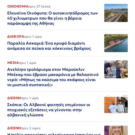
ΟΙΚΟΝΟΜΙΑ
πριν 57 λεπτά
Ελευσίνα Οινόφυτα: Ο αυτοκινητόδρομος των
40 χιλιομετρων που θα γίνει η βόρεια
παράκαμψη της Αθήνας
ΔΙΑΦΟΡΑ
πριν 1 ώρα
Παραλία Ασκαμιά: Ένα κρυφό διαμάντι
ανάμεσα σε πεύκα και κόκκινους βράχους
MEDIA
πριν 1 ώρα
Ανελέητο τρολάρισμα στον Μπρούκλιν
Μπέκαμ που έβρασε μακαρόνια με θαλασσινό
νερό: «Μήπως τα καύσιμα του σκάφους είναι
το μυστικό συστατικό;»
ΔΙΕΘΝΗ
πριν 1 ώρα
Σκόπια: Οι Αλβανοί φοιτητές επιμένουν οι
πτυχιακές εξετάσεις να γίνονται στην
αλβανική γλώσσα
ΔΙΕΘΝΗ
πριν 2 ώρες
Η Ιταλία απορρίπτει τελεσίγραφο Ισπανίας για