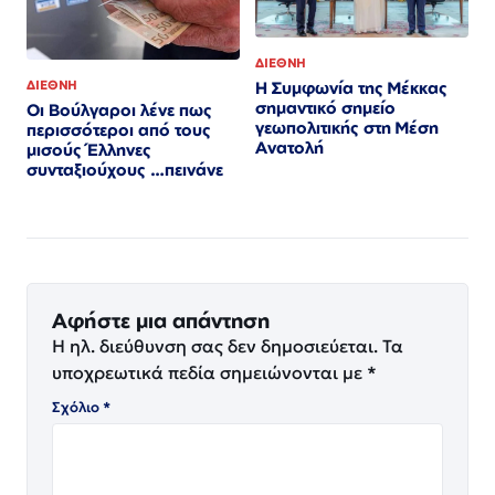
ΔΙΕΘΝΗ
ΔΙΕΘΝΗ
Η Συμφωνία της Μέκκας
σημαντικό σημείο
Οι Βούλγαροι λένε πως
γεωπολιτικής στη Μέση
περισσότεροι από τους
Ανατολή
μισούς Έλληνες
συνταξιούχους …πεινάνε
Αφήστε μια απάντηση
Η ηλ. διεύθυνση σας δεν δημοσιεύεται.
Τα
υποχρεωτικά πεδία σημειώνονται με
*
Σχόλιο
*