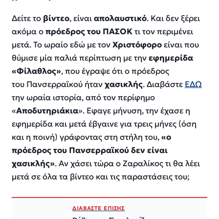
Δείτε το
βίντεο
, είναι
απολαυστικό
. Και δεν ξέρει
ακόμα ο
πρόεδρος του ΠΑΣΟΚ
τι τον περιμένει
μετά. Το ωραίο εδώ με τον
Χριστόφορο
είναι που
θύμισε μία παλιά περίπτωση με την
εφημερίδα
«Φίλαθλος»
, που έγραψε ότι ο πρόεδρος
του Πανσερραϊκού ήταν
χασικλής
. Διαβάστε
ΕΔΩ
την ωραία ιστορία, από τον περίφημο
«
Αποδυτηριάκια
». Εφαγε μήνυση, την έχασε η
εφημερίδα και μετά έβγαινε για τρεις μήνες (όση
και η ποινή) γράφοντας στη στήλη του,
«ο
πρόεδρος του Πανσερραϊκού δεν είναι
χασικλής»
. Αν χάσει τώρα ο Ζαραλίκος τι θα λέει
μετά σε όλα τα βίντεο και τις παραστάσεις του;
ΔΙΑΒΑΣΤΕ ΕΠΙΣΗΣ