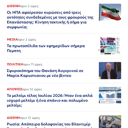
ΔΙΕΘΝΗ
πριν 2 ώρες
Οι ΗΠΑ αφαίρεσαν κυρώσεις από τρεις
οντότητες συνδεδεμένες με τους φρουρούς της
Επανάστασης: Κίνηση τακτικής ή σήμα για
συμφωνία;
MEDIA
πριν 2 ώρες
Τα πρωτοσέλιδα των εφημερίδων σήμερα
Πεμπτη
ΠΟΛΙΤΙΚΗ
πριν 11 ώρες
Σφυροκόπημα του Θανάση Αυγερινού σε
Μαρία Καρυστιανου με νέο βίντεο
ΑΠΟΨΕΙΣ
πριν 12 ώρες
Το μελτέμι τέλος Ιουλίου 2026: Ήταν ένα απλά
ισχυρό μελτέμι ή ένα σπάνιο και πολωμένο
μελτέμι;
ΔΙΕΘΝΗ
πριν 12 ώρες
Ρωσία: Απόπειρα δολοφονίας του Βλαντιμίρ