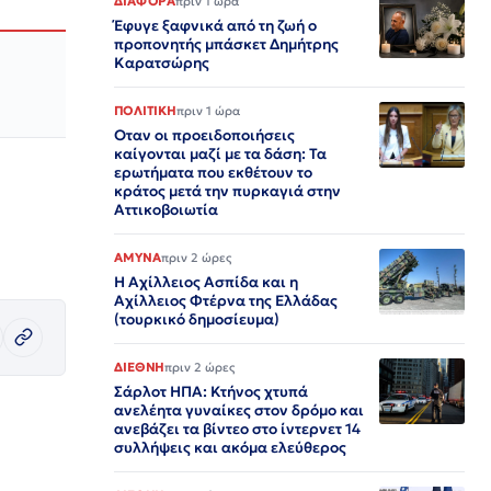
ΔΙΑΦΟΡΑ
πριν 1 ώρα
Έφυγε ξαφνικά από τη ζωή ο
προπονητής μπάσκετ Δημήτρης
Καρατσώρης
ΠΟΛΙΤΙΚΗ
πριν 1 ώρα
Οταν οι προειδοποιήσεις
καίγονται μαζί με τα δάση: Τα
ερωτήματα που εκθέτουν το
κράτος μετά την πυρκαγιά στην
Αττικοβοιωτία
ΑΜΥΝΑ
πριν 2 ώρες
Η Αχίλλειος Ασπίδα και η
Αχίλλειος Φτέρνα της Ελλάδας
(τουρκικό δημοσίευμα)
ΔΙΕΘΝΗ
πριν 2 ώρες
Σάρλοτ ΗΠΑ: Κτήνος χτυπά
ανελέητα γυναίκες στον δρόμο και
ανεβάζει τα βίντεο στο ίντερνετ 14
συλλήψεις και ακόμα ελεύθερος​​​​​​​​​​​​​​​​​​​​​​​​​​​​​​​​​​​​​​​​​​​​​​​​​​