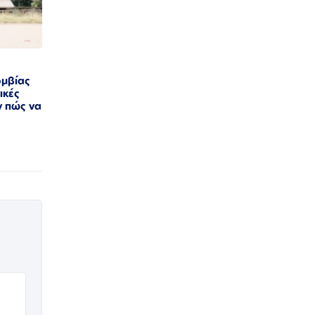
ομβίας
ικές
ν πώς να