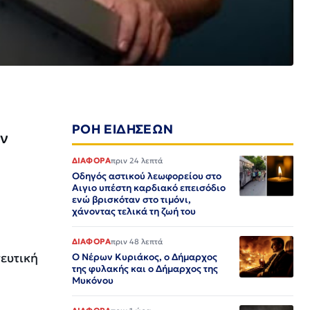
ΡΟΗ ΕΙΔΗΣΕΩΝ
ον
ΔΙΑΦΟΡΑ
πριν 24 λεπτά
ύ
Οδηγός αστικού λεωφορείου στο
Αιγιο υπέστη καρδιακό επεισόδιο
ενώ βρισκόταν στο τιμόνι,
χάνοντας τελικά τη ζωή του
ΔΙΑΦΟΡΑ
πριν 48 λεπτά
ευτική
Ο Νέρων Κυριάκος, o Δήμαρχος
της φυλακής και ο Δήμαρχος της
Μυκόνου