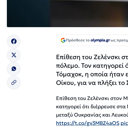
Πρόσθεσε το
olympia.gr
ως προτι
Επίθεση του Ζελένσκι σ
πόλεμο. Τον κατηγορεί 
Τόμαχοκ, η οποία ήταν 
Οίκου, για να πλήξει το 
Επίθεση του Ζελένσκι στον Μ
κατηγορεί ότι διέρρευσε στα
μεταξύ Ουκρανίας και Λευκού 
https://t.co/gv3MBZ4aOS
pi