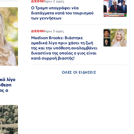
ΔΙΕΘΝΗ
πριν 2 ώρες
Ο Τραμπ υπογράφει νέα
διατάγματα κατά του τουρισμού
των γεννήσεων
ΔΙΕΘΝΗ
πριν 3 ώρες
Madison Brooks: Βιάστηκε
ομαδικά λίγο πριν χάσει τη ζωή
της και την υπόθεση αναλαμβάνει
δικαστίνα της οποίας ο γιος είναι
κατά συρροή βιαστής!
ΟΛΕΣ ΟΙ ΕΙΔΗΣΕΙΣ
κά λίγο
πόθεση
ας ο