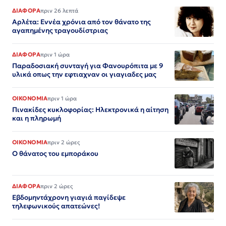
ΔΙΑΦΟΡΑ
πριν 26 λεπτά
Αρλέτα: Εννέα χρόνια από τον θάνατο της
αγαπημένης τραγουδίστριας
ΔΙΑΦΟΡΑ
πριν 1 ώρα
Παραδοσιακή συνταγή για Φανουρόπιτα με 9
υλικά οπως την εφτιαχναν οι γιαγιαδες μας
ΟΙΚΟΝΟΜΙΑ
πριν 1 ώρα
Πινακίδες κυκλοφορίας: Ηλεκτρονικά η αίτηση
και η πληρωμή
ΟΙΚΟΝΟΜΙΑ
πριν 2 ώρες
Ο θάνατος του εμποράκου
ΔΙΑΦΟΡΑ
πριν 2 ώρες
Εβδομηντάχρονη γιαγιά παγίδεψε
τηλεφωνικούς απατεώνες!