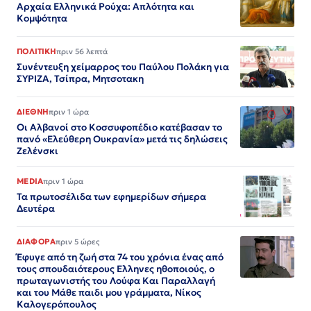
Αρχαία Ελληνικά Ρούχα: Απλότητα και
Κομψότητα
ΠΟΛΙΤΙΚΗ
πριν 56 λεπτά
Συνέντευξη χείμαρρος του Παύλου Πολάκη για
ΣΥΡΙΖΑ, Τσίπρα, Μητσοτακη
ΔΙΕΘΝΗ
πριν 1 ώρα
Οι Αλβανοί στο Κοσσυφοπέδιο κατέβασαν το
πανό «Ελεύθερη Ουκρανία» μετά τις δηλώσεις
Ζελένσκι
MEDIA
πριν 1 ώρα
Τα πρωτοσέλιδα των εφημερίδων σήμερα
Δευτέρα
ΔΙΑΦΟΡΑ
πριν 5 ώρες
Έφυγε από τη ζωή στα 74 του χρόνια ένας από
τους σπουδαιότερους Ελληνες ηθοποιούς, ο
πρωταγωνιστής του Λούφα Και Παραλλαγή
και του Μάθε παιδι μου γράμματα, Νίκος
Καλογερόπουλος