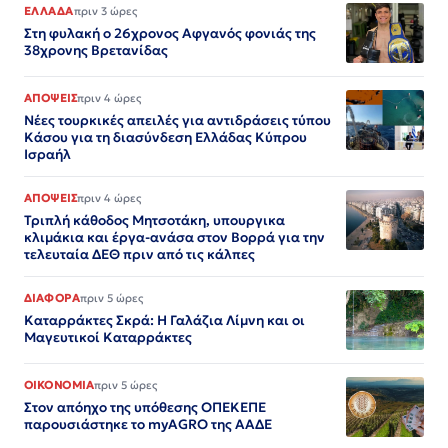
ΕΛΛΑΔΑ
πριν 3 ώρες
Στη φυλακή ο 26χρονος Αφγανός φονιάς της
38χρονης Βρετανίδας
ΑΠΟΨΕΙΣ
πριν 4 ώρες
Νέες τουρκικές απειλές για αντιδράσεις τύπου
Κάσου για τη διασύνδεση Ελλάδας Κύπρου
Ισραήλ
ΑΠΟΨΕΙΣ
πριν 4 ώρες
Τριπλή κάθοδος Μητσοτάκη, υπουργικα
κλιμάκια και έργα-ανάσα στον Βορρά για την
τελευταία ΔΕΘ πριν από τις κάλπες
ΔΙΑΦΟΡΑ
πριν 5 ώρες
Καταρράκτες Σκρά: Η Γαλάζια Λίμνη και οι
Μαγευτικοί Καταρράκτες
ΟΙΚΟΝΟΜΙΑ
πριν 5 ώρες
Στον απόηχο της υπόθεσης ΟΠΕΚΕΠΕ
παρουσιάστηκε το myAGRO της ΑΑΔΕ