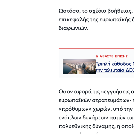
Ωστόσο, το σχέδιο βοήθειας,
επικεφαλής της ευρωπαϊκής 
διαφωνιών.
ΔΙΑΒΑΣΤΕ ΕΠΙΣΗΣ
Τριπλή κάθοδος 
την τελευταία ΔΕ
Οσον αφορά τις «εγγυήσεις 
ευρωπαϊκών στρατευμάτων- το
«πρόθυμων» χωρών, υπό την π
ενόπλων δυνάμεων αυτών των
πολυεθνικής δύναμης, η οπο