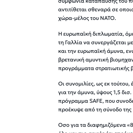
συμφωνία κατάπαυσης του πυ
αντιτίθεται σθεναρά σε οπο
χώρα-μέλος του ΝΑΤΟ.
Η ευρωπαϊκή διπλωματία, όμω
τη Γαλλία να συνεργάζεται μ
και την ευρωπαϊκή άμυνα, ενώ
βρετανική αμυντική βιομηχα
προγράμματα στρατιωτικής β
Οι συνομιλίες, ως εκ τούτου,
για την άμυνα, ύψους 1,5 δισ
πρόγραμμα SAFE, που συνοδε
προέκυψε από τη σύνοδο της
Οσο για τα διαφημιζόμενα «8