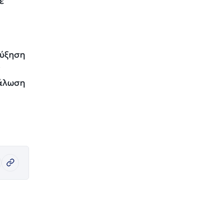
ε
αύξηση
ν
νάλωση