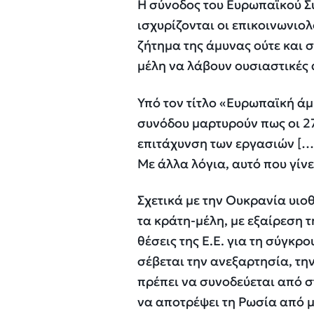
Η σύνοδος του Ευρωπαϊκού Συ
ισχυρίζονται οι επικοινωνιολ
ζήτημα της άμυνας ούτε και 
μέλη να λάβουν ουσιαστικές
Υπό τον τίτλο «Ευρωπαϊκή ά
συνόδου μαρτυρούν πως οι 27
επιτάχυνση των εργασιών […]
Με άλλα λόγια, αυτό που γίνε
Σχετικά με την Ουκρανία υι
τα κράτη-μέλη, με εξαίρεση 
θέσεις της Ε.Ε. για τη σύγκρ
σέβεται την ανεξαρτησία, τη
πρέπει να συνοδεύεται από σ
να αποτρέψει τη Ρωσία από μ