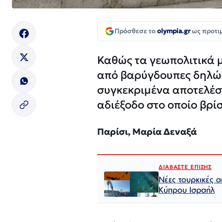
Πρόσθεσε το
olympia.gr
ως προτι
Καθώς τα γεωπολιτικά μ
από βαρύγδουπες δηλώσ
συγκεκριμένα αποτελέσμ
αδιέξοδο στο οποίο βρίσ
Παρίσι, Μαρία Δεναξά
ΔΙΑΒΑΣΤΕ ΕΠΙΣΗΣ
Νέες τουρκικές α
Κύπρου Ισραήλ