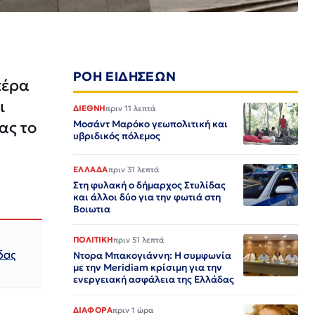
ΡΟΗ ΕΙΔΗΣΕΩΝ
πέρα
ι
ΔΙΕΘΝΗ
πριν 11 λεπτά
ας το
Μοσάντ Μαρόκο γεωπολιτική και
υβριδικός πόλεμος
ΕΛΛΑΔΑ
πριν 31 λεπτά
Στη φυλακή ο δήμαρχος Στυλίδας
και άλλοι δύο για την φωτιά στη
Βοιωτια
ΠΟΛΙΤΙΚΗ
πριν 51 λεπτά
δας
Ντορα Μπακογιάννη: Η συμφωνία
με την Meridiam κρίσιμη για την
ενεργειακή ασφάλεια της Ελλάδας
ΔΙΑΦΟΡΑ
πριν 1 ώρα