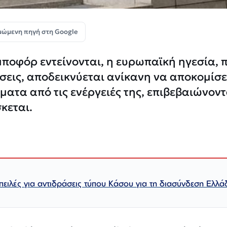
μώμενη πηγή στη Google
ποφόρ εντείνονται, η ευρωπαϊκή ηγεσία, 
εις, αποδεικνύεται ανίκανη να αποκομίσε
ατα από τις ενέργειές της, επιβεβαιώνοντ
κεται.
πειλές για αντιδράσεις τύπου Κάσου για τη διασύνδεση Ελλά