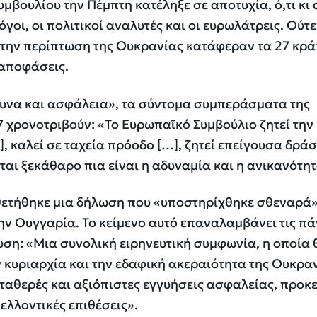
μβουλίου την Πέμπτη κατέληξε σε αποτυχία, ό,τι κι 
όγοι, οι πολιτικοί αναλυτές και οι ευρωλάτρεις. Ούτε
στην περίπτωση της Ουκρανίας κατάφεραν τα 27 κρά
 αποφάσεις.
μυνα και ασφάλεια», τα σύντομα συμπεράσματα της
 χρονοτριβούν: «Το Ευρωπαϊκό Συμβούλιο ζητεί την
, καλεί σε ταχεία πρόοδο […], ζητεί επείγουσα δρά
ται ξεκάθαρο πια είναι η αδυναμία και η ανικανότητ
οθετήθηκε μια δήλωση που «υποστηρίχθηκε σθεναρά
την Ουγγαρία. Το κείμενο αυτό επαναλαμβάνει τις πά
ουση: «Μια συνολική ειρηνευτική συμφωνία, η οποία 
ν κυριαρχία και την εδαφική ακεραιότητα της Ουκραν
ταθερές και αξιόπιστες εγγυήσεις ασφαλείας, προκ
ελλοντικές επιθέσεις».