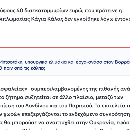
 ύψους 40 δισεκατομμυρίων ευρώ, που πρότεινε η
διπλωματίας Κάγια Κάλας δεν εγκρίθηκε λόγω έντο
Μητσοτάκη, υπουργικα κλιμάκια και έργα-ανάσα στον Βορρά
Θ πριν από τις κάλπες
ασφαλείας» -συμπεριλαμβανομένης της πιθανής αν
 ζήτημα συζητείται σε άλλο πλαίσιο, μεταξύ των
ίεση του Λονδίνου και του Παρισιού. Τα επιτελεία 
 χωρών επεξεργάζονται το ενδεχόμενο συγκρότηση
ία θα μπορούσε να αναπτυχθεί στην Ουκρανία, εφόσ