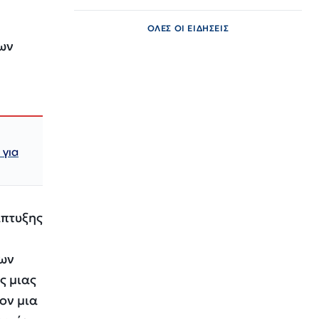
ΟΛΕΣ ΟΙ ΕΙΔΗΣΕΙΣ
νων
 για
άπτυξης
των
ς μιας
ον μια