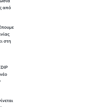
Ρωσία
ς από
λέπουμε
ανίας
ει στη
EDIP
 νέο
ν
ίνεται