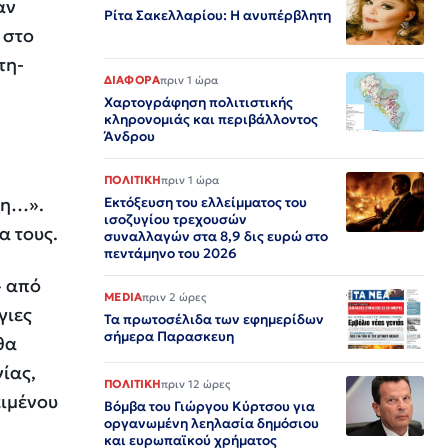
αν
Ρίτα Σακελλαρίου: Η ανυπέρβλητη
 στο
τη-
ΔΙΑΦΟΡΑ
πριν 1 ώρα
Χαρτογράφηση πολιτιστικής
κληρονομιάς και περιβάλλοντος
Άνδρου
ΠΟΛΙΤΙΚΗ
πριν 1 ώρα
ση…».
Εκτόξευση του ελλείμματος του
ισοζυγίου τρεχουσών
α τους.
συναλλαγών στα 8,9 δις ευρώ στο
πεντάμηνο του 2026
» από
MEDIA
πριν 2 ώρες
γιες
Τα πρωτοσέλιδα των εφημερίδων
σήμερα Παρασκευη
θα
ίας,
ΠΟΛΙΤΙΚΗ
πριν 12 ώρες
ειμένου
Βόμβα του Γιώργου Κύρτσου για
οργανωμένη λεηλασία δημόσιου
και ευρωπαϊκού χρήματος