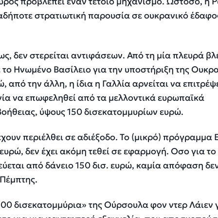
ρός προβλέπει έναν τέτοιο μηχανισμό. Ωστόσο, η 
ιαδήποτε στρατιωτική παρουσία σε ουκρανικό έδαφο
ς, δεν στερείται αντιφάσεων. Από τη μία πλευρά β
ε το Ηνωμένο Βασίλειο για την υποστήριξη της Ουκρ
, από την άλλη, η ίδια η Γαλλία αρνείται να επιτρέψ
νία να επωφεληθεί από τα μελλοντικά ευρωπαϊκά
οήθειας, ύψους 150 δισεκατομμυρίων ευρώ.
 έχουν περιέλθει σε αδιέξοδο. Το (μικρό) πρόγραμμα 
. ευρώ, δεν έχει ακόμη τεθεί σε εφαρμογή. Οσο για το
ύεται από δάνειο 150 δισ. ευρώ, καμία απόφαση δε
 Πέμπτης.
00 δισεκατομμύρια» της Ούρσουλα φον ντερ Λάιεν γ