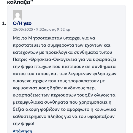
καλπάζει”
Ο/Η
γεο
25/03/2025 - 9:32πμ στις 9:32 πμ
Μα ,το Μητσοτακισταν υπαρχει για να
προστατευει τα συμφεροντα των εχοντων και
κατεχοντων με προεκλογικα συνθηματα τυπου
Πατρις -Θρησκεια-Οικογενεια για να υφαρπαξει
την ψηφο πτωχων που πιστευουν σε συνθηματα
αυτου του τυπου, και των λεγομενων φιλησυχων
οικογενειαρχων που τους τρομοκρατουν με
κομμουνιστικους δηθεν κινδυνους περι
υφαρπαξεως των περιουσιων τους.Εν ολιγοις τα
μετεμφυλιακα συνθηματα που χρησιμοποιει η
δεξια ακομη φοβιζουν το αμορφωτο η κοινωνικα
καθυστερημενο πληθος για να του υφαρπαξουν
την ψηφο!
Απάντηση