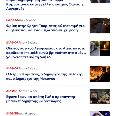
Καρυστιανου καταγγέλλει ο έντιμος Θανάσης
Αυγερινός
ΕΛΛΑΔΑ
πριν 5 ώρες
Φρίκη στην Κρήτη: Τουρίστας ρώτησε τιμή για
ανήλικη που καθόταν έξω από επιχείρηση
ΔΙΑΦΟΡΑ
πριν 5 ώρες
Οδηγός αστικού λεωφορείου στο Αιγιο υπέστη
καρδιακό επεισόδιο ενώ βρισκόταν στο τιμόνι,
χάνοντας τελικά τη ζωή του
ΔΙΑΦΟΡΑ
πριν 5 ώρες
Ο Νέρων Κυριάκος, o Δήμαρχος της φυλακής
και ο Δήμαρχος της Μυκόνου
ΔΙΑΦΟΡΑ
πριν 6 ώρες
Έφυγε ξαφνικά από τη ζωή ο προπονητής
μπάσκετ Δημήτρης Καρατσώρης
ΔΙΕΘΝΗ
πριν 6 ώρες