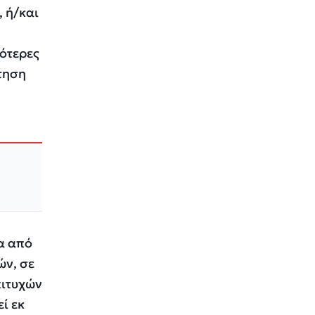
, ή/και
ότερες
ίτηση
να από
ών, σε
πιτυχών
εί εκ