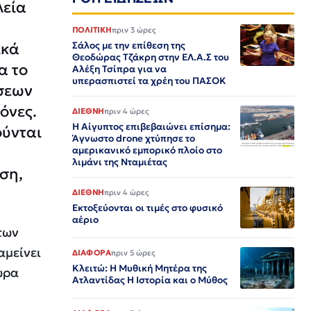
λεία
ΠΟΛΙΤΙΚΗ
πριν 3 ώρες
ικά
Σάλος με την επίθεση της
Θεοδώρας Τζάκρη στην ΕΛ.Α.Σ του
α το
Αλέξη Τσίπρα για να
υπερασπιστεί τα χρέη του ΠΑΣΟΚ
ήσεων
όνες.
ΔΙΕΘΝΗ
πριν 4 ώρες
Η Αίγυπτος επιβεβαιώνει επίσημα:
ούνται
Άγνωστο drone χτύπησε το
αμερικανικό εμπορικό πλοίο στο
λιμάνι της Νταμιέτας
ση,
ΔΙΕΘΝΗ
πριν 4 ώρες
Εκτοξεύονται οι τιμές στο φυσικό
αέριο
των
αμείνει
ΔΙΑΦΟΡΑ
πριν 5 ώρες
Κλειτώ: Η Μυθική Μητέρα της
ώρα
Ατλαντίδας Η Ιστορία και ο Μύθος