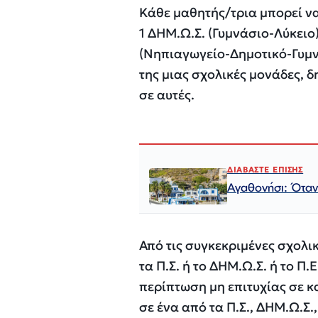
Κάθε μαθητής/τρια μπορεί να 
1 ΔΗΜ.Ω.Σ. (Γυμνάσιο-Λύκειο),
(Νηπιαγωγείο-Δημοτικό-Γυμνά
της μιας σχολικές μονάδες, δ
σε αυτές.
ΔΙΑΒΑΣΤΕ ΕΠΙΣΗΣ
Αγαθονήσι: Όταν 
Από τις συγκεκριμένες σχολι
τα Π.Σ. ή το ΔΗΜ.Ω.Σ. ή το Π.
περίπτωση μη επιτυχίας σε κα
σε ένα από τα Π.Σ., ΔΗΜ.Ω.Σ.,