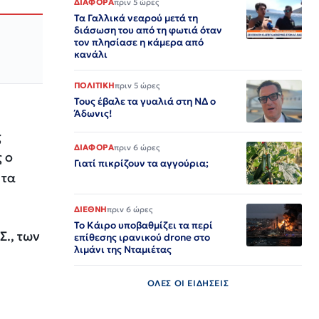
ΔΙΑΦΟΡΑ
πριν 5 ώρες
Τα Γαλλικά νεαρού μετά τη
διάσωση του από τη φωτιά όταν
τον πλησίασε η κάμερα από
κανάλι
ΠΟΛΙΤΙΚΗ
πριν 5 ώρες
Τους έβαλε τα γυαλιά στη ΝΔ ο
Άδωνις!
ς
ΔΙΑΦΟΡΑ
πριν 6 ώρες
 ο
Γιατί πικρίζουν τα αγγούρια;
 τα
ΔΙΕΘΝΗ
πριν 6 ώρες
Το Κάιρο υποβαθμίζει τα περί
Σ., των
επίθεσης ιρανικού drone στο
λιμάνι της Νταμιέτας
ΟΛΕΣ ΟΙ ΕΙΔΗΣΕΙΣ