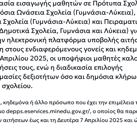
κασία εισαγωγής μαθητών σε Πρότυπα Σχο
όσια Ωνάσεια Σχολεία (Γυμνάσια-Λύκεια),
 Σχολεία (Γυμνάσια-Λύκεια) και Πειραματ
Δημοτικά Σχολεία, Γυμνάσια και Λύκεια) γι
 την ηλεκτρονική πλατφόρμα υποβολής αιτ
μη στους ενδιαφερόμενους γονείς και κηδεμ
 Απριλίου 2025, οι υποψήφιοι μαθητές καλ
ήσεις τους, ενώ η διαδικασία επιλογής
μασίες δεξιοτήτων όσο και δημόσια κλήρω
 σχολείου.
, κηδεμόνα ή άλλο πρόσωπο που έχει την επιμέλεια 
 depps.eservices.minedu.gov.gr/, ο οποίος θα παρ
ν αιτήσεων έως και τη Δευτέρα 7 Απριλίου 2025 και 