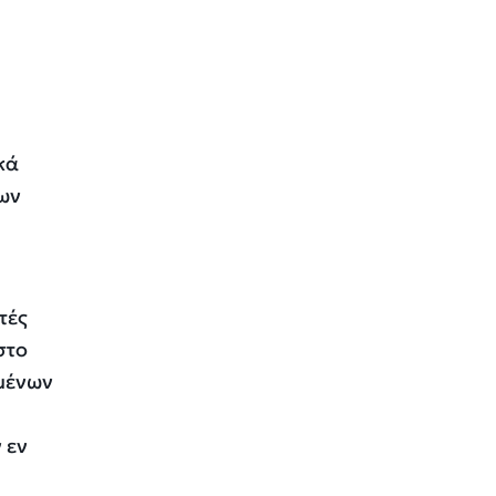
κά
των
τές
στο
ιμένων
 εν