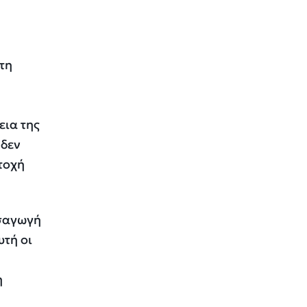
τη
εια της
 δεν
τοχή
ισαγωγή
υτή οι
η