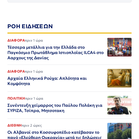
ΡΟΗ ΕΙΔΗΣΕΩΝ
ΔΙΑΦΟΡΑ
πριν 1 ώρα
Τέσσερα μετάλλια για την Ελλάδα στο
Παγκόσμιο Πρωτάθλημα Ιστιοπλοϊας ILCA4 στο
Ααρχους της Δανίας
ΔΙΑΦΟΡΑ
πριν 1 ώρα
Αρχαία Ελληνικά Ρούχα: Απλότητα και
Κομψότητα
ΠΟΛΙΤΙΚΗ
πριν 1 ώρα
Συνέντευξη χείμαρρος του Παύλου Πολάκη για
ΣΥΡΙΖΑ, Τσίπρα, Μητσοτακη
ΔΙΕΘΝΗ
πριν 2 ώρες
Οι Αλβανοί στο Κοσσυφοπέδιο κατέβασαν το
πανό «Ελεύθερη Ουκρανία» μετά τις δηλώσεις