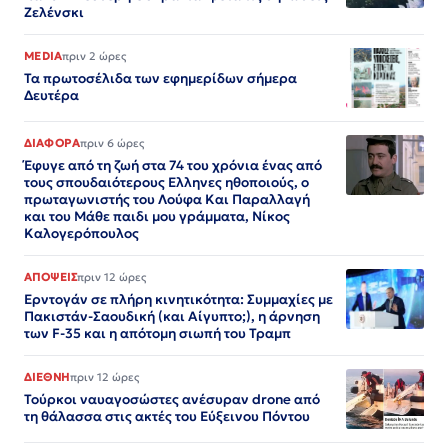
Ζελένσκι
MEDIA
πριν 2 ώρες
Τα πρωτοσέλιδα των εφημερίδων σήμερα
Δευτέρα
ΔΙΑΦΟΡΑ
πριν 6 ώρες
Έφυγε από τη ζωή στα 74 του χρόνια ένας από
τους σπουδαιότερους Ελληνες ηθοποιούς, ο
πρωταγωνιστής του Λούφα Και Παραλλαγή
και του Μάθε παιδι μου γράμματα, Νίκος
Καλογερόπουλος
ΑΠΟΨΕΙΣ
πριν 12 ώρες
Ερντογάν σε πλήρη κινητικότητα: Συμμαχίες με
Πακιστάν-Σαουδική (και Αίγυπτο;), η άρνηση
των F-35 και η απότομη σιωπή του Τραμπ
ΔΙΕΘΝΗ
πριν 12 ώρες
Τούρκοι ναυαγοσώστες ανέσυραν drone από
τη θάλασσα στις ακτές του Εύξεινου Πόντου