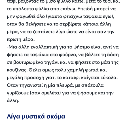
ταψί βάζοντας το μισο φύλλο κάτω, μετά το τυρί και
το υπόλοιπο φύλλο απο επάνω. Επειδή μπορεί να
μην φαγωθεί όλο (γιαυτο φτιαχνω ταψακια εγω),
οταν θα θελήσετε να το σερβίρετε κάποια άλλη
μέρα, να το ζεστάνετε λίγο ώστε να είναι σαν την
πρωτη μέρα.
-Μια άλλη εναλλακτική για το ψήσιμο είναι αντί να
ψήσετε τα ταψάκια στο φούρνο, να βάλετε τη δόση
σε βουτυρωμένο τηγάνι και να ψήσετε στο μάτι της
κουζίνας. Θελει ομως πολυ χαμηλή φωτιά και
μεγάλη προσοχή γιατι το καταϊφι καίγεται εύκολα.
Οταν τηγανιστεί η μία πλευρά, με σπάτουλα
γυρίζουμε (σαν ομελέτα) για να ψήσουμε και την
άλλη.
Λίγα μυστικά ακόμα