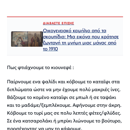
ΔΙΑΒΑΣΤΕ ΕΠΙΣΗΣ
Οικογενειακό κειμήλιο από τα
σκουπίδια: Μια εικόνα που κράτησε
ζωντανή τη μνήμη μιας μάνας από
το 1910
Πως φτιάχνουμε το κιουνεφέ :
Παίρνουμε ενα ψαλίδι και κόβουμε το καταϊφι στα
διπλώματα ώστε να μην έχουμε πολύ μακριές ίνες.
Βάζουμε το κομένο καταϊφι σε μπωλ ή σε ταψάκι
και το μαδάμε/ξεμπλέκουμε. Αφήνουμε στην άκρη.
Κόβουμε το τυρί μας σε πολυ λεπτές φέτες/φλύδες.
Σε ένα κατσαρολάκι ή μπρίκι λιώνουμε το βούτυρο,
προσέχοντας να μην το κάψουμε.