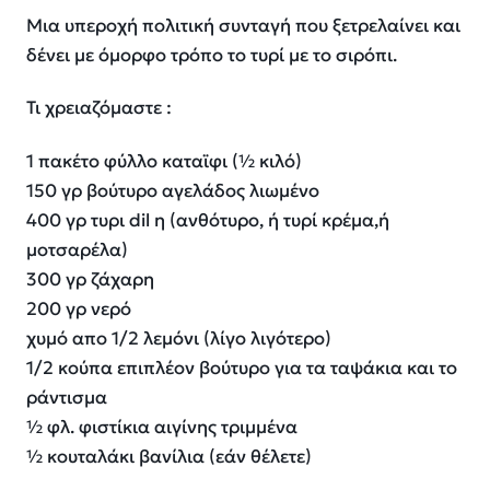
Μια υπεροχή πολιτική συνταγή που ξετρελαίνει και
δένει με όμορφο τρόπο το τυρί με το σιρόπι.
Τι χρειαζόμαστε :
1 πακέτο φύλλο καταϊφι (½ κιλό)
150 γρ βούτυρο αγελάδος λιωμένο
400 γρ τυρι dil η (ανθότυρο, ή τυρί κρέμα,ή
μοτσαρέλα)
300 γρ ζάχαρη
200 γρ νερό
χυμό απο 1/2 λεμόνι (λίγο λιγότερο)
1/2 κούπα επιπλέον βούτυρο για τα ταψάκια και το
ράντισμα
½ φλ. φιστίκια αιγίνης τριμμένα
½ κουταλάκι βανίλια (εάν θέλετε)