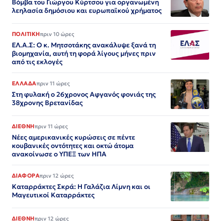
Βόμβα του Γιώργου Κύρτσου για οργανωμένη
λεηλασία δημόσιου και ευρωπαϊκού χρήματος
ΠΟΛΙΤΙΚΗ
πριν 10 ώρες
ΕΛ.Α.Σ: Ο κ. Μητσοτάκης ανακάλυψε ξανά τη
βιομηχανία, αυτή τη φορά λίγους μήνες πριν
από τις εκλογές
ΕΛΛΑΔΑ
πριν 11 ώρες
Στη φυλακή ο 26χρονος Αφγανός φονιάς της
38χρονης Βρετανίδας
ΔΙΕΘΝΗ
πριν 11 ώρες
Νέες αμερικανικές κυρώσεις σε πέντε
κουβανικές οντότητες και οκτώ άτομα
ανακοίνωσε ο ΥΠΕΞ των ΗΠΑ
ΔΙΑΦΟΡΑ
πριν 12 ώρες
Καταρράκτες Σκρά: Η Γαλάζια Λίμνη και οι
Μαγευτικοί Καταρράκτες
ΔΙΕΘΝΗ
πριν 12 ώρες