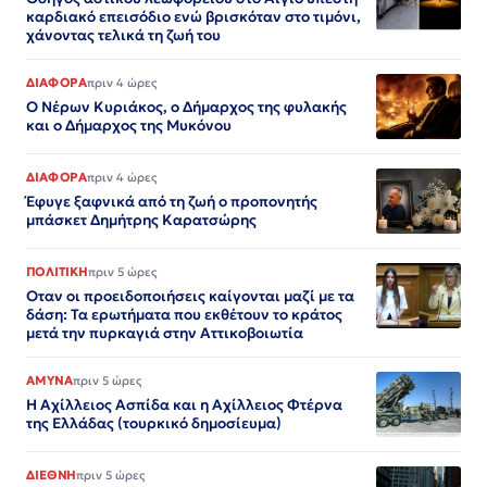
καρδιακό επεισόδιο ενώ βρισκόταν στο τιμόνι,
χάνοντας τελικά τη ζωή του
ΔΙΑΦΟΡΑ
πριν 4 ώρες
Ο Νέρων Κυριάκος, o Δήμαρχος της φυλακής
και ο Δήμαρχος της Μυκόνου
ΔΙΑΦΟΡΑ
πριν 4 ώρες
Έφυγε ξαφνικά από τη ζωή ο προπονητής
μπάσκετ Δημήτρης Καρατσώρης
ΠΟΛΙΤΙΚΗ
πριν 5 ώρες
Οταν οι προειδοποιήσεις καίγονται μαζί με τα
δάση: Τα ερωτήματα που εκθέτουν το κράτος
μετά την πυρκαγιά στην Αττικοβοιωτία
ΑΜΥΝΑ
πριν 5 ώρες
Η Αχίλλειος Ασπίδα και η Αχίλλειος Φτέρνα
της Ελλάδας (τουρκικό δημοσίευμα)
ΔΙΕΘΝΗ
πριν 5 ώρες